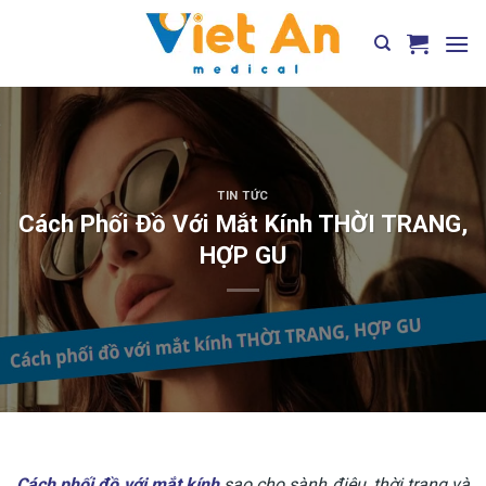
Skip
to
content
TIN TỨC
Cách Phối Đồ Với Mắt Kính THỜI TRANG,
HỢP GU
Cách phối đồ với mắt kính
sao cho sành điệu, thời trang và