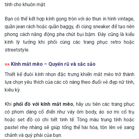
tính cho khuôn mặt.
Bạn có thể kết hợp kính gọng tròn với áo thun in hình vintage,
quần jean rách hoặc quần baggy, đi cùng sneaker để tạo nên
phong cách năng động pha chút bụi bặm. Đây cũng là kiểu
kính lý tưởng khi phối cùng các trang phục retro hoặc
streetstyle.
»»
Kính mắt mèo – Quyến rũ và sắc sảo
Thiết kế đuôi kính nhọn đặc trưng khiến mắt mèo trở thành
lựa chọn yêu thích của các cô nàng theo đuổi vẻ đẹp nữ tính,
kiêu kỳ.
Khi
phối đồ với kính mắt mèo
, hãy ưu tiên các trang phục
có phom dáng cổ điển như váy ôm body, áo sơ mi cổ trụ
hoặc set đồ có chi tiết tinh tế. Tông màu trung tính hoặc
pastel nhẹ nhàng sẽ giúp tổng thể hài hòa, tôn lên vẻ sang
chảnh và quý phái của bạn.