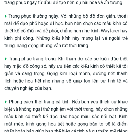
trang phục ngay từ đầu để tạo nên sự hài hòa và ấn tượng.
♦
Trang phục thường ngày: Với những bộ đồ đơn giản, thoải
mái để dạo phố hoặc đi học, bạn nên chọn các mẫu kính có
thiết kế cổ điển và dễ phối, chẳng hạn như kính Wayfarer hay
kính phi công. Những kiểu kính này mang lại vẻ ngoài trẻ
trung, năng động nhưng vẫn rất thời trang.
♦
Trang phục trang trọng: Khi tham dự các sự kiện đặc biệt
hay mặc đồ công sở, hãy ưu tiên các kiểu kính có thiết kế tối
giản và sang trọng. Gọng kim loại mảnh, đường nét thanh
lịch hoặc họa tiết nhẹ nhàng sẽ giúp tôn lên sự tinh tế và
chuyên nghiệp của bạn.
♦
Phong cách thời trang cá tính: Nếu bạn yêu thích sự khác
biệt và không ngại thử nghiệm với thời trang, hãy chọn những
mẫu kính có thiết kế độc đáo hoặc màu sắc nổi bật. Kính
mắt mèo, kính gọng họa tiết hoặc gọng bản to sẽ là điểm
nhấn hoàn hảo giúp bạn thể hiện cá tính và gu thẩm mỹ riêng