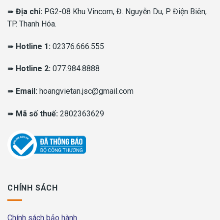
➠
Địa chỉ:
PG2-08 Khu Vincom, Đ. Nguyễn Du, P. Điện Biên,
TP. Thanh Hóa.
➠
Hotline 1:
02376.666.555
➠
Hotline 2:
077.984.8888
➠
Email:
hoangvietan.jsc@gmail.com
➠
Mã số thuế:
2802363629
CHÍNH SÁCH
Chính sách bảo hành