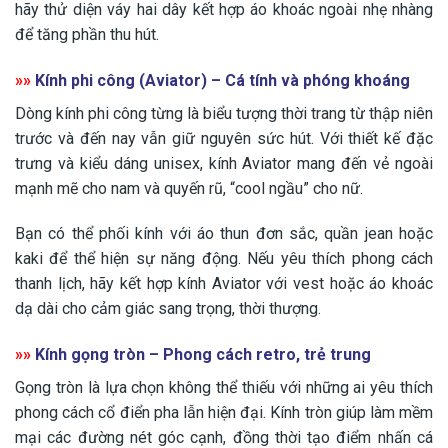
hãy thử diện váy hai dây kết hợp áo khoác ngoài nhẹ nhàng
để tăng phần thu hút.
»»
Kính phi công (Aviator) – Cá tính và phóng khoáng
Dòng kính phi công từng là biểu tượng thời trang từ thập niên
trước và đến nay vẫn giữ nguyên sức hút. Với thiết kế đặc
trưng và kiểu dáng unisex, kính Aviator mang đến vẻ ngoài
mạnh mẽ cho nam và quyến rũ, “cool ngầu” cho nữ.
Bạn có thể phối kính với áo thun đơn sắc, quần jean hoặc
kaki để thể hiện sự năng động. Nếu yêu thích phong cách
thanh lịch, hãy kết hợp kính Aviator với vest hoặc áo khoác
dạ dài cho cảm giác sang trọng, thời thượng.
»»
Kính gọng tròn – Phong cách retro, trẻ trung
Gọng tròn là lựa chọn không thể thiếu với những ai yêu thích
phong cách cổ điển pha lẫn hiện đại. Kính tròn giúp làm mềm
mại các đường nét góc cạnh, đồng thời tạo điểm nhấn cá