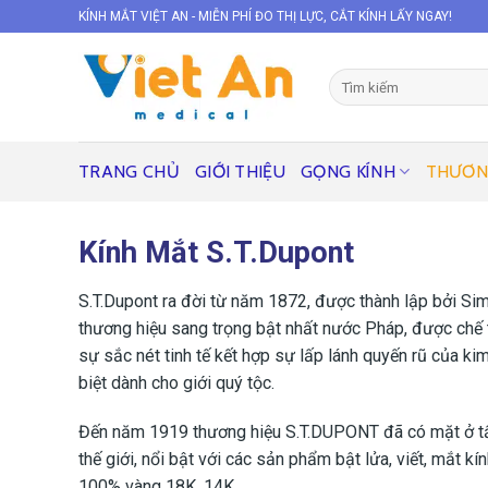
Skip
KÍNH MẮT VIỆT AN - MIỄN PHÍ ĐO THỊ LỰC, CẮT KÍNH LẤY NGAY!
to
content
Tìm
kiếm:
TRANG CHỦ
GIỚI THIỆU
GỌNG KÍNH
THƯƠN
Kính Mắt S.T.Dupont
S.T.Dupont ra đời từ năm 1872, được thành lập bởi Si
thương hiệu sang trọng bật nhất nước Pháp, được chế
sự sắc nét tinh tế kết hợp sự lấp lánh quyến rũ của ki
biệt dành cho giới quý tộc.
Đến năm 1919 thương hiệu S.T.DUPONT đã có mặt ở tất
thế giới, nổi bật với các sản phẩm bật lửa, viết, mắt kí
100% vàng 18K, 14K.