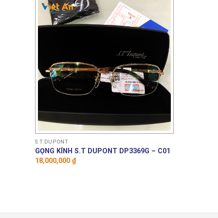
S.T.DUPONT
GỌNG KÍNH S.T DUPONT DP3369G – C01
18,000,000
₫