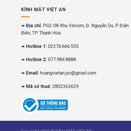
KÍNH MẮT VIỆT AN
➠
Địa chỉ:
PG2-08 Khu Vincom, Đ. Nguyễn Du, P. Điện
Biên, TP. Thanh Hóa.
➠
Hotline 1:
02376.666.555
➠
Hotline 2:
077.984.8888
➠
Email:
hoangvietan.jsc@gmail.com
➠
Mã số thuế:
2802363629