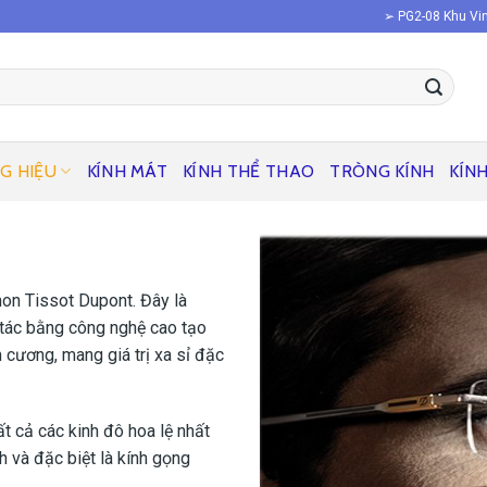
➢ PG2-08 Khu Vin
G HIỆU
KÍNH MÁT
KÍNH THỂ THAO
TRÒNG KÍNH
KÍN
mon Tissot Dupont. Đây là
 tác bằng công nghệ cao tạo
m cương, mang giá trị xa sỉ đặc
 cả các kinh đô hoa lệ nhất
nh và đặc biệt là kính gọng