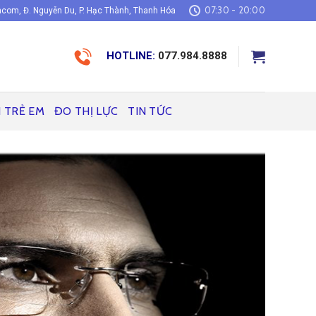
07:30 - 20:00
com, Đ. Nguyễn Du, P. Hạc Thành, Thanh Hóa
HOTLINE:
077.984.8888
H TRẺ EM
ĐO THỊ LỰC
TIN TỨC