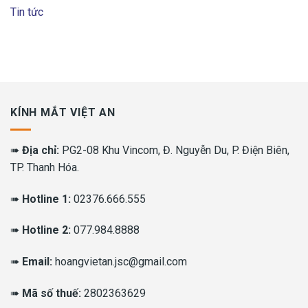
Tin tức
KÍNH MẮT VIỆT AN
➠
Địa chỉ:
PG2-08 Khu Vincom, Đ. Nguyễn Du, P. Điện Biên,
TP. Thanh Hóa.
➠
Hotline 1:
02376.666.555
➠
Hotline 2:
077.984.8888
➠
Email:
hoangvietan.jsc@gmail.com
➠
Mã số thuế:
2802363629