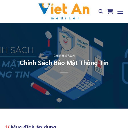
Skip
to
content
CHÍNH SÁCH
Chính Sách Bảo Mật Thông Tin
1/
Mục đích áp dụng