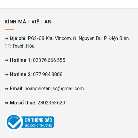
KÍNH MẮT VIỆT AN
➠
Địa chỉ:
PG2-08 Khu Vincom, Đ. Nguyễn Du, P. Điện Biên,
TP. Thanh Hóa.
➠
Hotline 1:
02376.666.555
➠
Hotline 2:
077.984.8888
➠
Email:
hoangvietan.jsc@gmail.com
➠
Mã số thuế:
2802363629