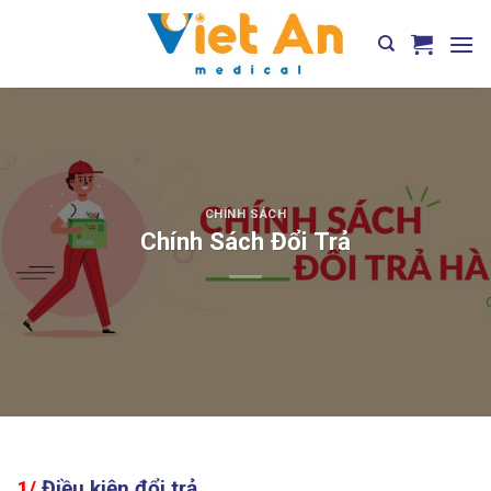
Skip
to
content
CHÍNH SÁCH
Chính Sách Đổi Trả
1/
Điều kiện đổi trả