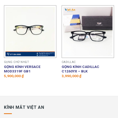
GỌNG CHỮ NHẬT
CADILLAC
GỌNG KÍNH VERSACE
GỌNG KÍNH CADILLAC
MOD3319F GB1
C1260YX – BLK
5,900,000
₫
3,990,000
₫
KÍNH MẮT VIỆT AN