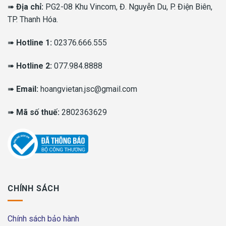
➠
Địa chỉ:
PG2-08 Khu Vincom, Đ. Nguyễn Du, P. Điện Biên,
TP. Thanh Hóa.
➠
Hotline 1:
02376.666.555
➠
Hotline 2:
077.984.8888
➠
Email:
hoangvietan.jsc@gmail.com
➠
Mã số thuế:
2802363629
CHÍNH SÁCH
Chính sách bảo hành