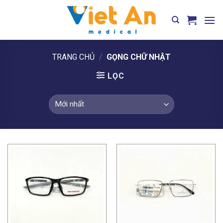
Skip
to
content
TRANG CHỦ
/
GỌNG CHỮ NHẬT
LỌC