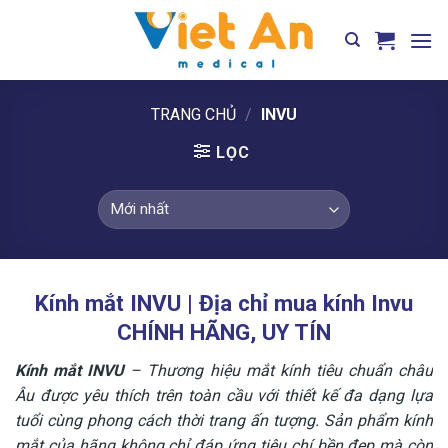
Skip
to
content
TRANG CHỦ
/
INVU
LỌC
Kính mắt INVU | Địa chỉ mua kính Invu
CHÍNH HÃNG, UY TÍN
Kính mắt INVU
– Thương hiệu mắt kính tiêu chuẩn châu
Âu được yêu thích trên toàn cầu với thiết kế đa dạng lựa
tuổi cùng phong cách thời trang ấn tượng. Sản phẩm kính
mắt của hãng không chỉ đáp ứng tiêu chí bền đẹp mà còn