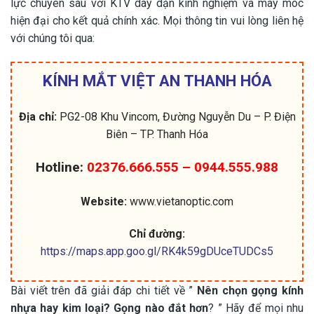
lực chuyên sâu với KTV dày dặn kinh nghiệm và máy móc
hiện đại cho kết quả chính xác. Mọi thông tin vui lòng liên hệ
với chúng tôi qua:
KÍNH MẮT VIỆT AN THANH HÓA
Địa chỉ:
PG2-08 Khu Vincom, Đường Nguyễn Du – P. Điện
Biên – TP. Thanh Hóa
Hotline:
02376.666.555 – 0944.555.988
Website:
www.vietanoptic.com
Chỉ đường:
https://maps.app.goo.gl/RK4k59gDUceTUDCs5
Bài viết trên đã giải đáp chi tiết về ”
Nên chọn gọng kính
nhựa hay kim loại? Gọng nào đắt hơn
? ” Hãy để mọi nhu