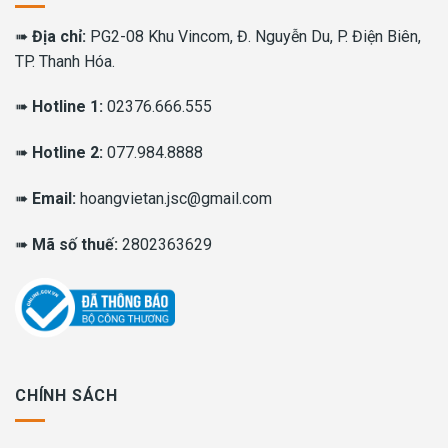
➠
Địa chỉ:
PG2-08 Khu Vincom, Đ. Nguyễn Du, P. Điện Biên,
TP. Thanh Hóa.
➠
Hotline 1:
02376.666.555
➠
Hotline 2:
077.984.8888
➠
Email:
hoangvietan.jsc@gmail.com
➠
Mã số thuế:
2802363629
CHÍNH SÁCH