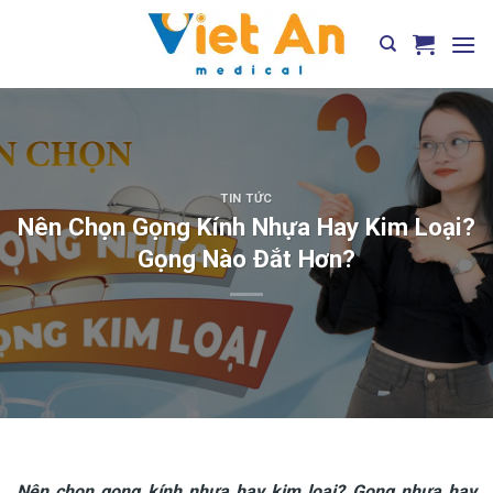
Skip
to
content
TIN TỨC
Nên Chọn Gọng Kính Nhựa Hay Kim Loại?
Gọng Nào Đắt Hơn?
Nên chọn gọng kính nhựa hay kim loại? Gọng nhựa hay