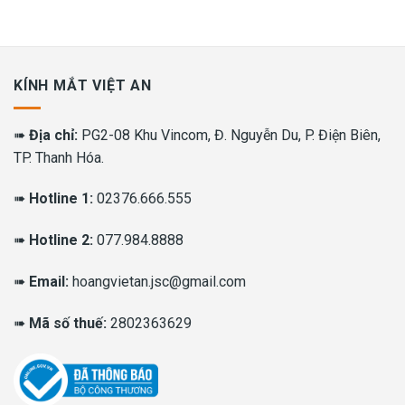
KÍNH MẮT VIỆT AN
➠
Địa chỉ:
PG2-08 Khu Vincom, Đ. Nguyễn Du, P. Điện Biên,
TP. Thanh Hóa.
➠
Hotline 1:
02376.666.555
➠
Hotline 2:
077.984.8888
➠
Email:
hoangvietan.jsc@gmail.com
➠
Mã số thuế:
2802363629