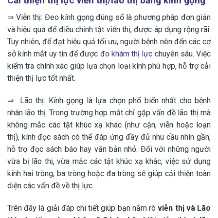
Cải thiện thị lực viễn thị/lão thị bằng kính gọng
⇒ Viễn thị: Đeo kính gọng đúng số là phương pháp đơn giản
và hiệu quả để điều chỉnh tật viễn thị, được áp dụng rộng rãi.
Tuy nhiên, để đạt hiệu quả tối ưu, người bệnh nên đến các cơ
sở kính mắt uy tín để được
đo khám thị lực
chuyên sâu. Việc
kiểm tra chính xác giúp lựa chọn loại kính phù hợp, hỗ trợ cải
thiện thị lực tốt nhất.
⇒ Lão thị: Kính gọng là lựa chọn phổ biến nhất cho bệnh
nhân lão thị. Trong trường hợp mắt chỉ gặp vấn đề lão thị mà
không mắc các tật khúc xạ khác (như cận, viễn hoặc loạn
thị), kính đọc sách có thể đáp ứng đầy đủ nhu cầu nhìn gần,
hỗ trợ đọc sách báo hay văn bản nhỏ. Đối với những người
vừa bị lão thị, vừa mắc các tật khúc xạ khác, việc sử dụng
kính hai tròng, ba tròng hoặc đa tròng sẽ giúp cải thiện toàn
diện các vấn đề về thị lực.
Trên đây là giải đáp chi tiết giúp bạn nắm rõ
viễn thị và Lão