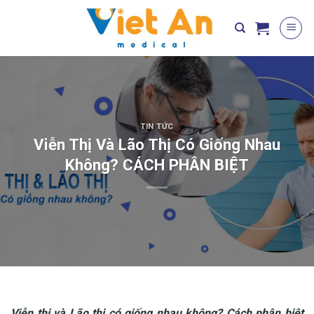
Skip
to
content
TIN TỨC
Viễn Thị Và Lão Thị Có Giống Nhau
Không? CÁCH PHÂN BIỆT
Viễn thị và Lão thị có giống nhau không? Cách phân biệt