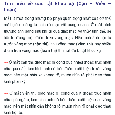
Tìm hiểu về các tật khúc xạ (Cận – Viễn –
Loạn)
Mắt là một trong những bộ phận quan trọng nhất của cơ thể,
mắt giúp chúng ta nhìn rõ mọi vật xung quanh. Ở mắt bình
thường ánh sáng sau khi đi qua giác mạc và thủy tinh thể, sẽ
hội tụ đúng một điểm trên võng mạc. Nếu hình ảnh hội tụ
trước võng mạc (
cận thị
), sau võng mạc (
viễn thị
), hay nhiều
điểm trên võng mạc (
loạn thị
) thì mắt đã bị tật khúc xạ.
»»
Ở mắt cận thị, giác mạc bị cong quá nhiều (hoặc trục nhãn
cầu quá dài), làm hình ảnh có tiêu điểm xuất hiện trước võng
mạc, nên mắt nhìn xa không rõ, muốn nhìn rõ phải đeo thấu
kính phân kỳ.
»»
Ở mắt viễn thị, giác mạc bị cong quá ít (hoặc trục nhãn
cầu quá ngắn), làm hình ảnh có tiêu điểm xuất hiện sau võng
mạc, nên mắt nhìn gần không rõ, muốn nhìn rõ phải đeo thấu
kính hội tụ.