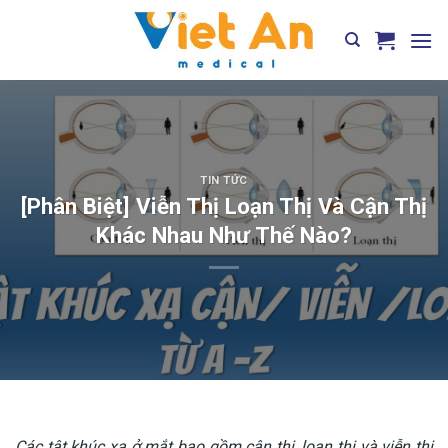
Skip
to
content
TIN TỨC
[Phân Biệt] Viễn Thị Loạn Thị Và Cận Thị
Khác Nhau Như Thế Nào?
Các tật khúc xạ ở mắt bao gồm cận thị, loạn thị và viễn thị