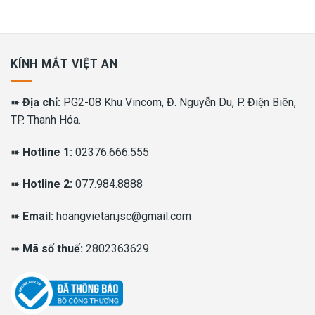
KÍNH MẮT VIỆT AN
➠
Địa chỉ:
PG2-08 Khu Vincom, Đ. Nguyễn Du, P. Điện Biên,
TP. Thanh Hóa.
➠
Hotline 1:
02376.666.555
➠
Hotline 2:
077.984.8888
➠
Email:
hoangvietan.jsc@gmail.com
➠
Mã số thuế:
2802363629