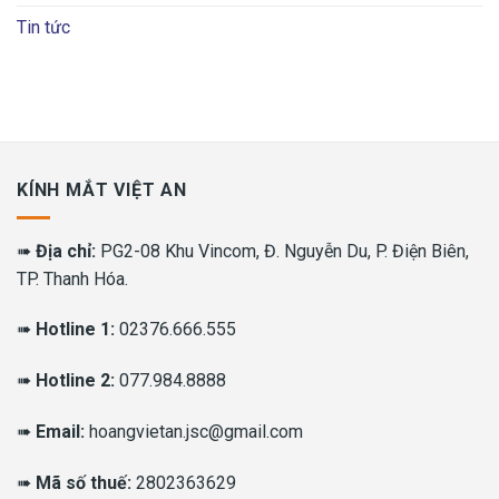
Tin tức
KÍNH MẮT VIỆT AN
➠
Địa chỉ:
PG2-08 Khu Vincom, Đ. Nguyễn Du, P. Điện Biên,
TP. Thanh Hóa.
➠
Hotline 1:
02376.666.555
➠
Hotline 2:
077.984.8888
➠
Email:
hoangvietan.jsc@gmail.com
➠
Mã số thuế:
2802363629