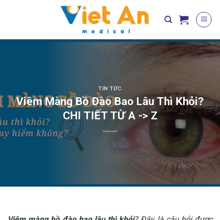
Skip
to
content
TIN TỨC
Viêm Màng Bồ Đào Bao Lâu Thì Khỏi?
CHI TIẾT TỪ A -> Z
Viêm màng bồ đào bao lâu thì khỏi
? Đây là câu hỏi được