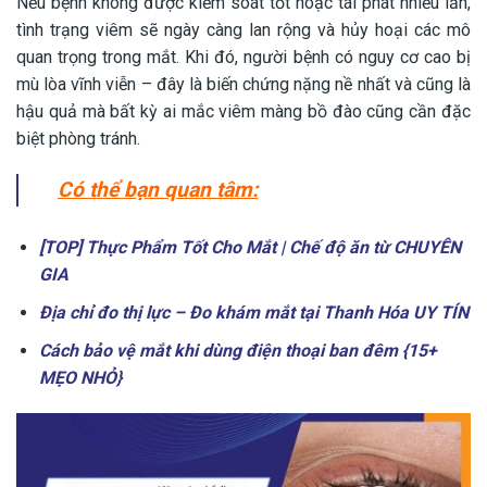
Nếu bệnh không được kiểm soát tốt hoặc tái phát nhiều lần,
tình trạng viêm sẽ ngày càng lan rộng và hủy hoại các mô
quan trọng trong mắt. Khi đó, người bệnh có nguy cơ cao bị
mù lòa vĩnh viễn – đây là biến chứng nặng nề nhất và cũng là
hậu quả mà bất kỳ ai mắc viêm màng bồ đào cũng cần đặc
biệt phòng tránh.
Có thể bạn quan tâm:
[TOP] Thực Phẩm Tốt Cho Mắt | Chế độ ăn từ CHUYÊN
GIA
Địa chỉ đo thị lực – Đo khám mắt tại Thanh Hóa UY TÍN
Cách bảo vệ mắt khi dùng điện thoại ban đêm {15+
MẸO NHỎ}