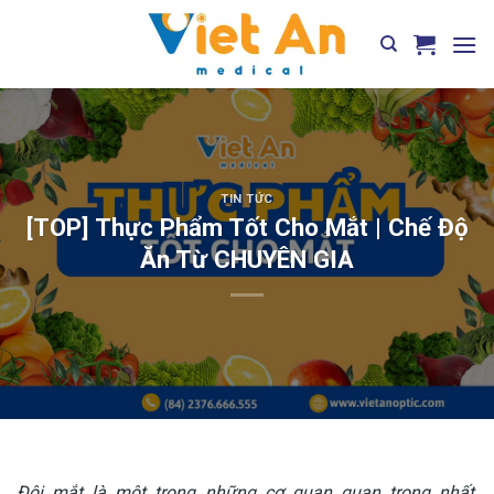
Skip
to
content
TIN TỨC
[TOP] Thực Phẩm Tốt Cho Mắt | Chế Độ
Ăn Từ CHUYÊN GIA
Đôi mắt là một trong những cơ quan quan trọng nhất,