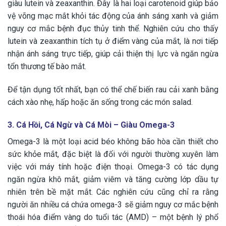
giàu lutein và zeaxanthin. Đây là hai loại carotenoid giúp bảo
vệ võng mạc mắt khỏi tác động của ánh sáng xanh và giảm
nguy cơ mắc bệnh đục thủy tinh thể. Nghiên cứu cho thấy
lutein và zeaxanthin tích tụ ở điểm vàng của mắt, là nơi tiếp
nhận ánh sáng trực tiếp, giúp cải thiện thị lực và ngăn ngừa
tổn thương tế bào mắt.
Để tận dụng tốt nhất, bạn có thể chế biến rau cải xanh bằng
cách xào nhẹ, hấp hoặc ăn sống trong các món salad.
3. Cá Hồi, Cá Ngừ và Cá Mòi – Giàu Omega-3
Omega-3 là một loại acid béo không bão hòa cần thiết cho
sức khỏe mắt, đặc biệt là đối với người thường xuyên làm
việc với máy tính hoặc điện thoại. Omega-3 có tác dụng
ngăn ngừa khô mắt, giảm viêm và tăng cường lớp dầu tự
nhiên trên bề mặt mắt. Các nghiên cứu cũng chỉ ra rằng
người ăn nhiều cá chứa omega-3 sẽ giảm nguy cơ mắc bệnh
thoái hóa điểm vàng do tuổi tác (AMD) – một bệnh lý phổ