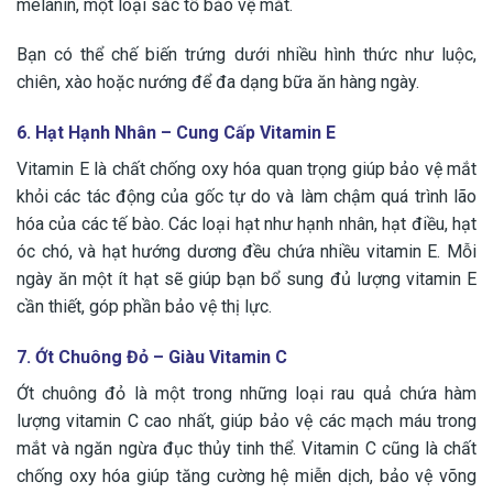
melanin, một loại sắc tố bảo vệ mắt.
Bạn có thể chế biến trứng dưới nhiều hình thức như luộc,
chiên, xào hoặc nướng để đa dạng bữa ăn hàng ngày.
6. Hạt Hạnh Nhân – Cung Cấp Vitamin E
Vitamin E là chất chống oxy hóa quan trọng giúp bảo vệ mắt
khỏi các tác động của gốc tự do và làm chậm quá trình lão
hóa của các tế bào. Các loại hạt như hạnh nhân, hạt điều, hạt
óc chó, và hạt hướng dương đều chứa nhiều vitamin E. Mỗi
ngày ăn một ít hạt sẽ giúp bạn bổ sung đủ lượng vitamin E
cần thiết, góp phần bảo vệ thị lực.
7. Ớt Chuông Đỏ – Giàu Vitamin C
Ớt chuông đỏ là một trong những loại rau quả chứa hàm
lượng vitamin C cao nhất, giúp bảo vệ các mạch máu trong
mắt và ngăn ngừa đục thủy tinh thể. Vitamin C cũng là chất
chống oxy hóa giúp tăng cường hệ miễn dịch, bảo vệ võng