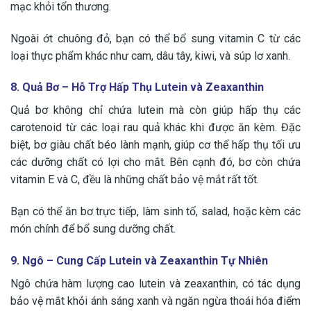
mạc khỏi tổn thương.
Ngoài ớt chuông đỏ, bạn có thể bổ sung vitamin C từ các
loại thực phẩm khác như cam, dâu tây, kiwi, và súp lơ xanh.
8. Quả Bơ – Hỗ Trợ Hấp Thụ Lutein và Zeaxanthin
Quả bơ không chỉ chứa lutein mà còn giúp hấp thụ các
carotenoid từ các loại rau quả khác khi được ăn kèm. Đặc
biệt, bơ giàu chất béo lành mạnh, giúp cơ thể hấp thụ tối ưu
các dưỡng chất có lợi cho mắt. Bên cạnh đó, bơ còn chứa
vitamin E và C, đều là những chất bảo vệ mắt rất tốt.
Bạn có thể ăn bơ trực tiếp, làm sinh tố, salad, hoặc kèm các
món chính để bổ sung dưỡng chất.
9. Ngô – Cung Cấp Lutein và Zeaxanthin Tự Nhiên
Ngô chứa hàm lượng cao lutein và zeaxanthin, có tác dụng
bảo vệ mắt khỏi ánh sáng xanh và ngăn ngừa thoái hóa điểm