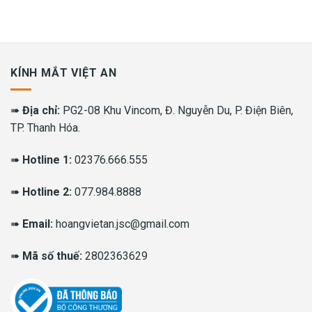
KÍNH MẮT VIỆT AN
➠
Địa chỉ:
PG2-08 Khu Vincom, Đ. Nguyễn Du, P. Điện Biên,
TP. Thanh Hóa.
➠
Hotline 1:
02376.666.555
➠
Hotline 2:
077.984.8888
➠
Email:
hoangvietan.jsc@gmail.com
➠
Mã số thuế:
2802363629