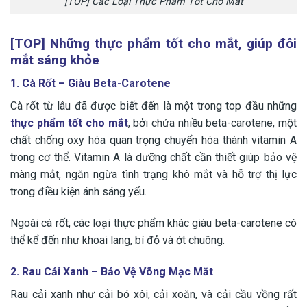
[TOP] Các Loại Thực Phẩm Tốt Cho Mắt
[TOP] Những thực phẩm tốt cho mắt, giúp đôi
mắt sáng khỏe
1. Cà Rốt – Giàu Beta-Carotene
Cà rốt từ lâu đã được biết đến là một trong top đầu những
thực phẩm tốt cho mắt
, bởi chứa nhiều beta-carotene, một
chất chống oxy hóa quan trọng chuyển hóa thành vitamin A
trong cơ thể. Vitamin A là dưỡng chất cần thiết giúp bảo vệ
màng mắt, ngăn ngừa tình trạng khô mắt và hỗ trợ thị lực
trong điều kiện ánh sáng yếu.
Ngoài cà rốt, các loại thực phẩm khác giàu beta-carotene có
thể kể đến như khoai lang, bí đỏ và ớt chuông.
2. Rau Cải Xanh – Bảo Vệ Võng Mạc Mắt
Rau cải xanh như cải bó xôi, cải xoăn, và cải cầu vồng rất