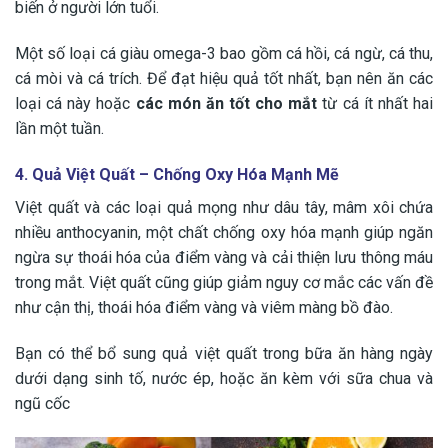
biến ở người lớn tuổi.
Một số loại cá giàu omega-3 bao gồm cá hồi, cá ngừ, cá thu,
cá mòi và cá trích. Để đạt hiệu quả tốt nhất, bạn nên ăn các
loại cá này hoặc
các món ăn tốt cho mắt
từ cá ít nhất hai
lần một tuần.
4. Quả Việt Quất – Chống Oxy Hóa Mạnh Mẽ
Việt quất và các loại quả mọng như dâu tây, mâm xôi chứa
nhiều anthocyanin, một chất chống oxy hóa mạnh giúp ngăn
ngừa sự thoái hóa của điểm vàng và cải thiện lưu thông máu
trong mắt. Việt quất cũng giúp giảm nguy cơ mắc các vấn đề
như cận thị, thoái hóa điểm vàng và viêm màng bồ đào.
Bạn có thể bổ sung quả việt quất trong bữa ăn hàng ngày
dưới dạng sinh tố, nước ép, hoặc ăn kèm với sữa chua và
ngũ cốc