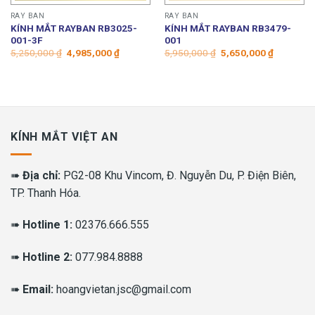
RAY BAN
RAY BAN
KÍNH MẮT RAYBAN RB3025-
KÍNH MẮT RAYBAN RB3479-
001-3F
001
Giá
Giá
Giá
Giá
5,250,000
₫
4,985,000
₫
5,950,000
₫
5,650,000
₫
gốc
hiện
gốc
hiện
là:
tại
là:
tại
5,250,000 ₫.
là:
5,950,000 ₫.
là:
4,985,000 ₫.
5,650,000
KÍNH MẮT VIỆT AN
➠
Địa chỉ:
PG2-08 Khu Vincom, Đ. Nguyễn Du, P. Điện Biên,
TP. Thanh Hóa.
➠
Hotline 1:
02376.666.555
➠
Hotline 2:
077.984.8888
➠
Email:
hoangvietan.jsc@gmail.com