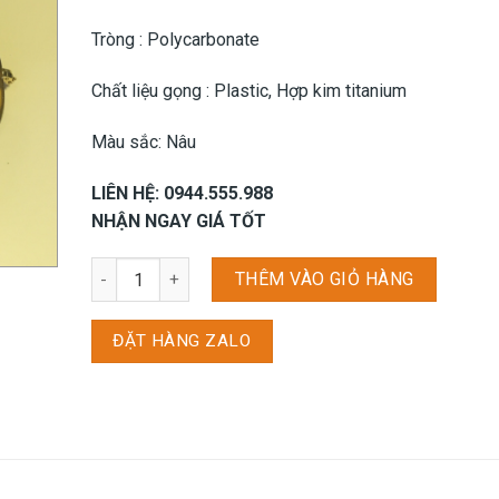
Tròng : Polycarbonate
Chất liệu gọng : Plastic, Hợp kim titanium
Màu sắc: Nâu
LIÊN HỆ: 0944.555.988
NHẬN NGAY GIÁ TỐT
Kính Mắt RayBan RB3025-001-4f số lượng
THÊM VÀO GIỎ HÀNG
ĐẶT HÀNG ZALO