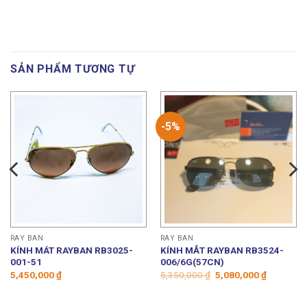
SẢN PHẨM TƯƠNG TỰ
-5%
RAY BAN
RAY BAN
KÍNH MÁT RAYBAN RB3025-
KÍNH MẮT RAYBAN RB3524-
001-51
006/6G(57CN)
Giá
Giá
5,450,000
₫
5,350,000
₫
5,080,000
₫
gốc
hiện
là:
tại
5,350,000 ₫.
là: