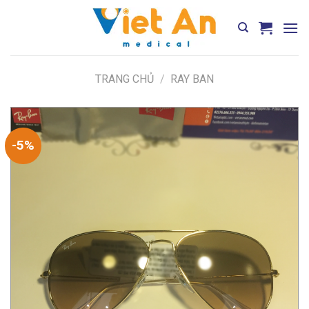
Skip
to
content
TRANG CHỦ
/
RAY BAN
-5%