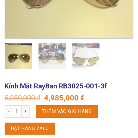
Kính Mắt RayBan RB3025-001-3f
Giá
Giá
5,250,000
₫
4,985,000
₫
gốc
hiện
Kính Mắt RayBan RB3025-001-3f số lượng
là:
tại
THÊM VÀO GIỎ HÀNG
5,250,000 ₫.
là:
4,985,000 ₫.
ĐẶT HÀNG ZALO