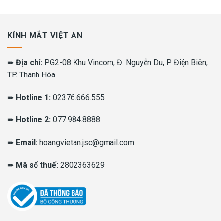
00 ₫.
5,080,000
KÍNH MẮT VIỆT AN
➠
Địa chỉ:
PG2-08 Khu Vincom, Đ. Nguyễn Du, P. Điện Biên,
TP. Thanh Hóa.
➠
Hotline 1:
02376.666.555
➠
Hotline 2:
077.984.8888
➠
Email:
hoangvietan.jsc@gmail.com
➠
Mã số thuế:
2802363629