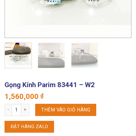
Gọng Kính Parim 83441 – W2
1,560,000
₫
Gọng kính Parim 83441 - W2 số lượng
THÊM VÀO GIỎ HÀNG
ĐẶT HÀNG ZALO