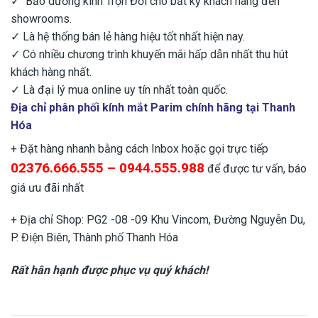
✓ Bảo dưỡng kính Trọn Đời cho bất kỳ khách hàng đến
showrooms.
✓ Là hệ thống bán lẻ hàng hiệu tốt nhất hiện nay.
✓ Có nhiều chương trình khuyến mãi hấp dẫn nhất thu hút
khách hàng nhất.
✓ Là đại lý mua online uy tín nhất toàn quốc.
Địa chỉ phân phối
kính mắt Parim chính hãng
tại Thanh
Hóa
+ Đặt hàng nhanh bằng cách Inbox hoặc gọi trực tiếp
02376.666.555 – 0944.555.988
để được tư vấn, báo
giá ưu đãi nhất
+ Địa chỉ Shop: PG2 -08 -09 Khu Vincom, Đường Nguyễn Du,
P. Điện Biên, Thành phố Thanh Hóa
Rất hân hạnh được phục vụ quý khách!