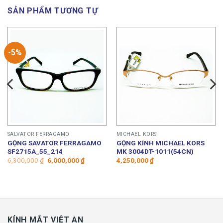
SẢN PHẨM TƯƠNG TỰ
-5%
SALVATOR FERRAGAMO
MICHAEL KORS
GỌNG SAVATOR FERRAGAMO
GỌNG KÍNH MICHAEL KORS
SF2715A_55_214
MK 3004DT-1011(54CN)
Giá
Giá
6,300,000
₫
6,000,000
₫
4,250,000
₫
gốc
hiện
là:
tại
6,300,000 ₫.
là:
6,000,000 ₫.
KÍNH MẮT VIỆT AN