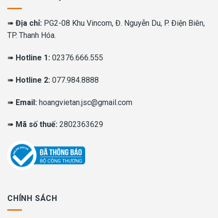
➠
Địa chỉ:
PG2-08 Khu Vincom, Đ. Nguyễn Du, P. Điện Biên,
TP. Thanh Hóa.
➠
Hotline 1:
02376.666.555
➠
Hotline 2:
077.984.8888
➠
Email:
hoangvietan.jsc@gmail.com
➠
Mã số thuế:
2802363629
CHÍNH SÁCH