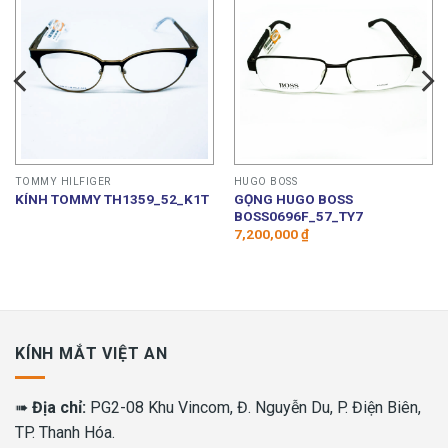
TOMMY HILFIGER
HUGO BOSS
GỌNG HUGO BOSS
KÍNH TOMMY TH1359_52_K1T
BOSS0696F_57_TY7
7,200,000
₫
KÍNH MẮT VIỆT AN
➠
Địa chỉ:
PG2-08 Khu Vincom, Đ. Nguyễn Du, P. Điện Biên,
TP. Thanh Hóa.