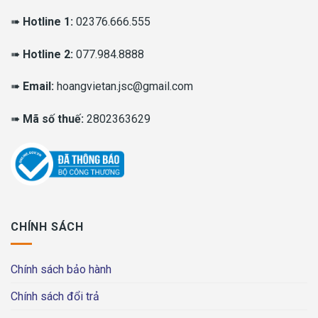
➠
Hotline 1:
02376.666.555
➠
Hotline 2:
077.984.8888
➠
Email:
hoangvietan.jsc@gmail.com
➠
Mã số thuế:
2802363629
CHÍNH SÁCH
Chính sách bảo hành
Chính sách đổi trả