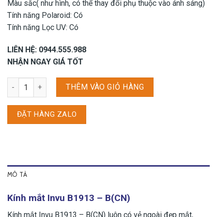
Màu sắc( như hình, có thể thay đổi phụ thuộc vào ánh sáng)
Tính năng Polaroid: Có
Tính năng Lọc UV: Có
LIÊN HỆ: 0944.555.988
NHẬN NGAY GIÁ TỐT
Kính mắt Invu B1913 - B(CN) số lượng
THÊM VÀO GIỎ HÀNG
ĐẶT HÀNG ZALO
MÔ TẢ
Kính mắt Invu B1913 – B(CN)
Kính mắt Invu B1913 – B(CN) luôn có vẻ ngoài đẹp mắt,