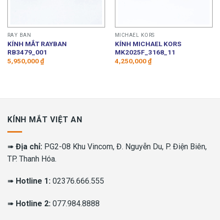
RAY BAN
MICHAEL KORS
KÍNH MẮT RAYBAN
KÍNH MICHAEL KORS
RB3479_001
MK2025F_3168_11
5,950,000
₫
4,250,000
₫
00 ₫.
KÍNH MẮT VIỆT AN
➠
Địa chỉ:
PG2-08 Khu Vincom, Đ. Nguyễn Du, P. Điện Biên,
TP. Thanh Hóa.
➠
Hotline 1:
02376.666.555
➠
Hotline 2:
077.984.8888