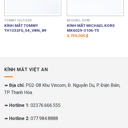
TOMMY HILFIGER
MICHAEL KORS
KÍNH MẮT TOMMY
KÍNH MẮT MICHAEL KORS
TH1332FS_54_VBN_89
MK6029-3106-T5
4,750,000
₫
KÍNH MẮT VIỆT AN
➠
Địa chỉ:
PG2-08 Khu Vincom, Đ. Nguyễn Du, P. Điện Biên,
TP. Thanh Hóa.
➠
Hotline 1:
02376.666.555
➠
Hotline 2:
077.984.8888