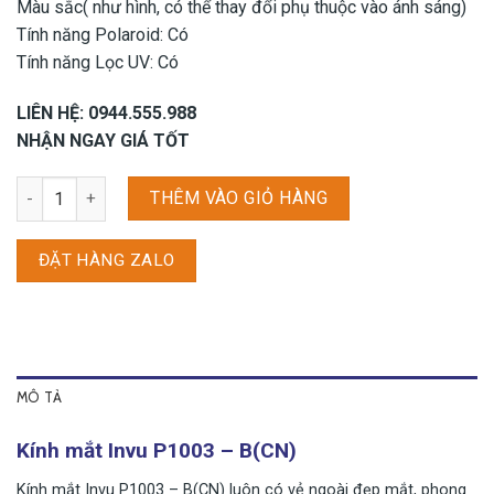
Màu sắc( như hình, có thể thay đổi phụ thuộc vào ánh sáng)
Tính năng Polaroid: Có
Tính năng Lọc UV: Có
LIÊN HỆ: 0944.555.988
NHẬN NGAY GIÁ TỐT
Kính mắt Invu P1003 - B(CN) số lượng
THÊM VÀO GIỎ HÀNG
ĐẶT HÀNG ZALO
MÔ TẢ
Kính mắt Invu P1003 – B(CN)
Kính mắt Invu P1003 – B(CN) luôn có vẻ ngoài đẹp mắt, phong