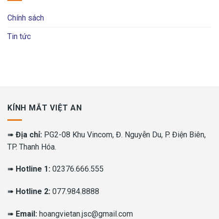
Chính sách
Tin tức
KÍNH MẮT VIỆT AN
➠
Địa chỉ:
PG2-08 Khu Vincom, Đ. Nguyễn Du, P. Điện Biên,
TP. Thanh Hóa.
➠
Hotline 1:
02376.666.555
➠
Hotline 2:
077.984.8888
➠
Email:
hoangvietan.jsc@gmail.com