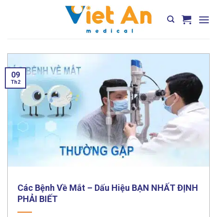
Skip
to
content
09
Th2
Các Bệnh Về Mắt – Dấu Hiệu BẠN NHẤT ĐỊNH
PHẢI BIẾT