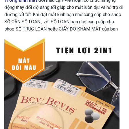
Tròng kính mắt
đổi màu cận, viễn loạn có chức năng tự
động thay đổi độ sáng tối giúp cho mắt luôn dịu và hỗ trợ đi
đường rất tốt. Khi đặt mắt kính bạn nhớ cung cấp cho shop
SỐ CẬN SỐ LOẠN , với SỐ LOẠN bạn nhớ cung cấp cho
shop SỐ TRỤC LOẠN hoặc GIẤY ĐO KHÁM MẮT của bạn