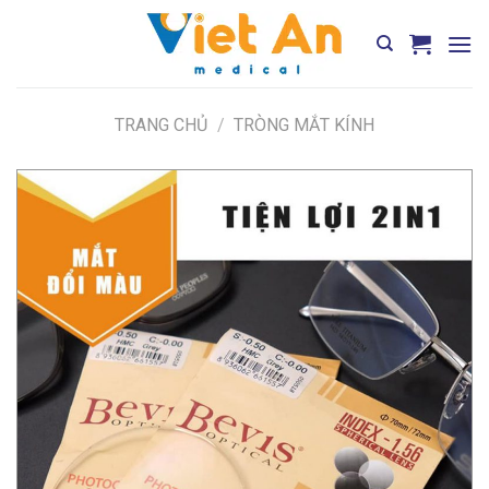
Skip
to
content
TRANG CHỦ
/
TRÒNG MẮT KÍNH