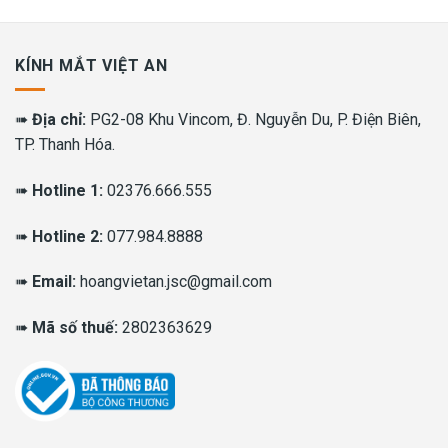
KÍNH MẮT VIỆT AN
➠
Địa chỉ:
PG2-08 Khu Vincom, Đ. Nguyễn Du, P. Điện Biên,
TP. Thanh Hóa.
➠
Hotline 1:
02376.666.555
➠
Hotline 2:
077.984.8888
➠
Email:
hoangvietan.jsc@gmail.com
➠
Mã số thuế:
2802363629