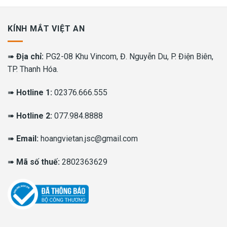
KÍNH MẮT VIỆT AN
➠
Địa chỉ:
PG2-08 Khu Vincom, Đ. Nguyễn Du, P. Điện Biên,
TP. Thanh Hóa.
➠
Hotline 1:
02376.666.555
➠
Hotline 2:
077.984.8888
➠
Email:
hoangvietan.jsc@gmail.com
➠
Mã số thuế:
2802363629