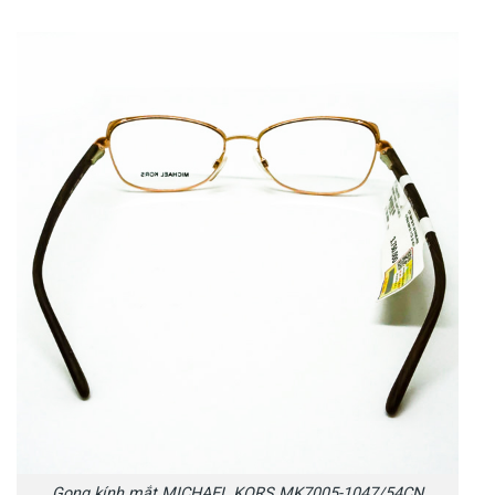
Gọng kính mắt MICHAEL KORS MK7005-1047/54CN