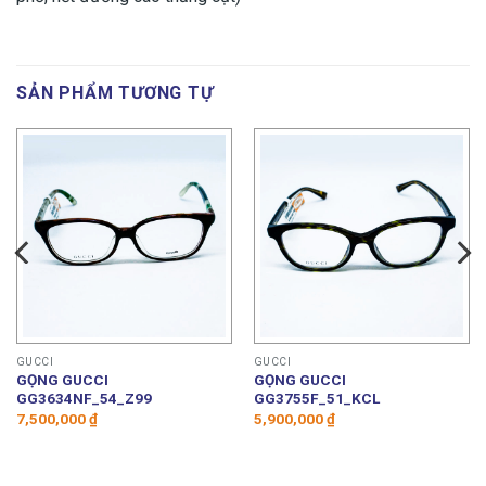
SẢN PHẨM TƯƠNG TỰ
GUCCI
GUCCI
GỌNG GUCCI
GỌNG GUCCI
GG3634NF_54_Z99
GG3755F_51_KCL
7,500,000
₫
5,900,000
₫