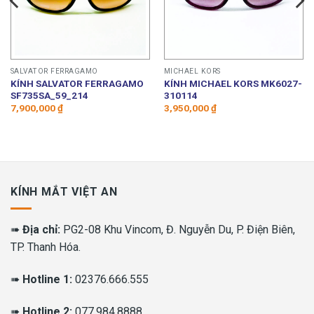
SALVATOR FERRAGAMO
MICHAEL KORS
KÍNH SALVATOR FERRAGAMO
KÍNH MICHAEL KORS MK6027-
SF735SA_59_214
310114
7,900,000
₫
3,950,000
₫
KÍNH MẮT VIỆT AN
➠
Địa chỉ:
PG2-08 Khu Vincom, Đ. Nguyễn Du, P. Điện Biên,
TP. Thanh Hóa.
➠
Hotline 1:
02376.666.555
➠
Hotline 2:
077.984.8888