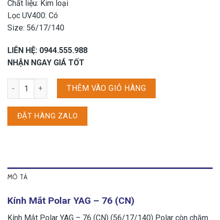
Chất liệu: Kim loại
Lọc UV400: Có
Size: 56/17/140
LIÊN HỆ: 0944.555.988
NHẬN NGAY GIÁ TỐT
Kính Mắt Polar YAG - 76 (CN) số lượng
THÊM VÀO GIỎ HÀNG
ĐẶT HÀNG ZALO
MÔ TẢ
Kính Mắt Polar YAG – 76 (CN)
Kính Mắt Polar YAG – 76 (CN) (56/17/140) Polar còn chăm