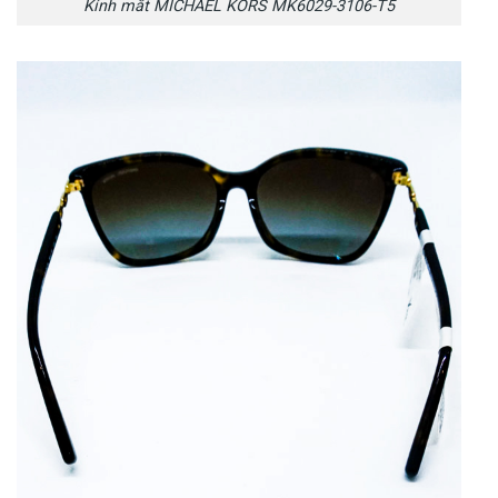
Kính mắt MICHAEL KORS MK6029-3106-T5