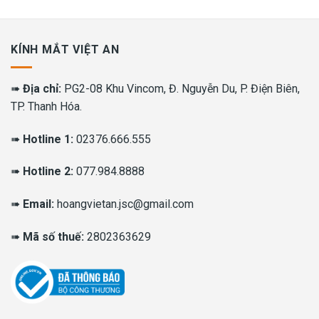
KÍNH MẮT VIỆT AN
➠
Địa chỉ:
PG2-08 Khu Vincom, Đ. Nguyễn Du, P. Điện Biên,
TP. Thanh Hóa.
➠
Hotline 1:
02376.666.555
➠
Hotline 2:
077.984.8888
➠
Email:
hoangvietan.jsc@gmail.com
➠
Mã số thuế:
2802363629