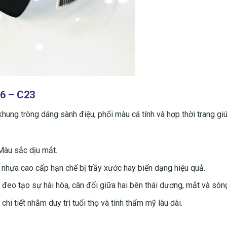
66 – C23
hung tròng dáng sành điệu, phối màu cá tính và hợp thời trang g
Màu sắc dịu mắt.
nhựa cao cấp hạn chế bị trầy xước hay biến dạng hiệu quả.
 đeo tạo sự hài hòa, cân đối giữa hai bên thái dương, mắt và són
i tiết nhằm duy trì tuổi thọ và tính thẩm mỹ lâu dài.