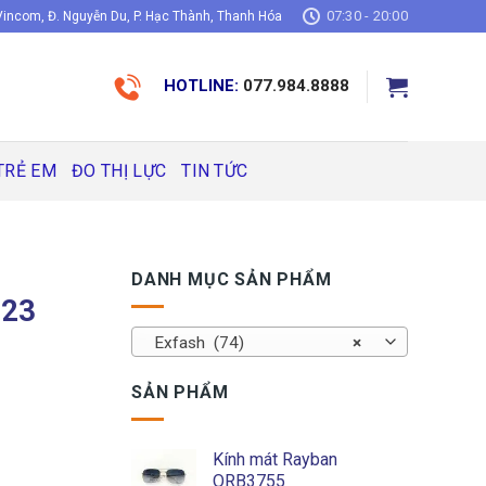
07:30 - 20:00
incom, Đ. Nguyễn Du, P. Hạc Thành, Thanh Hóa
HOTLINE:
077.984.8888
TRẺ EM
ĐO THỊ LỰC
TIN TỨC
DANH MỤC SẢN PHẨM
C23
Exfash (74)
×
SẢN PHẨM
Kính mát Rayban
ORB3755