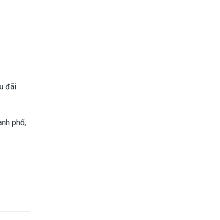
u đãi
ành phố,