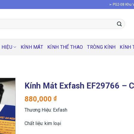
➢ PG2-08 Khu V
 HIỆU
KÍNH MÁT
KÍNH THỂ THAO
TRÒNG KÍNH
KÍNH 
Kính Mát Exfash EF29766 – 
880,000
₫
Thương Hiệu: Exfash
Chất liệu: kim loại