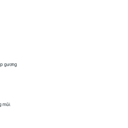
iúp gương
g mũi.