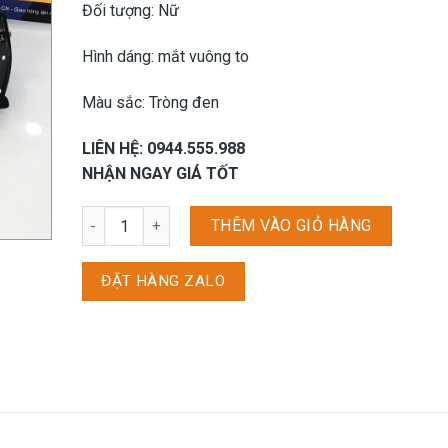
Đối tượng: Nữ
Hình dáng: mắt vuông to
Màu sắc: Tròng đen
LIÊN HỆ: 0944.555.988
NHẬN NGAY GIÁ TỐT
Kính mát Exfash EF29766 - C23 số lượng
THÊM VÀO GIỎ HÀNG
ĐẶT HÀNG ZALO