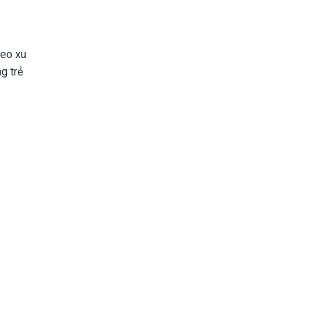
heo xu
g trẻ