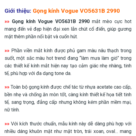
Giới thiệu:
Gọng kính Vogue VO5631B 2990
»»
Gọng kính Vogue VO5631B 2990
mắt mèo cực hot
mang đến vẻ đẹp hiện đại xen lẫn chút cổ điển, giúp gương
mặt thêm phần nổi bật và cuốn hút.
»»
Phần viền mắt kính được phủ gam màu nâu thạch trong
suốt, một sắc màu hot trend đang “làm mưa làm gió” trong
các thiết kế kính mắt hiện nay tạo cảm giác nhẹ nhàng, tinh
tế, phù hợp với đa dạng tone da.
»»
Toàn bộ gọng kính được chế tác từ nhựa acetate cao cấp,
bền nhẹ và chống ăn mòn tốt, càng kính thiết kế họa tiết tinh
tế, sang trọng, đẳng cấp nhưng không kém phần mềm mại,
nữ tính.
»»
Với kích thước chuẩn, mẫu kính này dễ dàng phù hợp với
nhiều dáng khuôn mặt như mặt tròn, trái xoan, oval… mang