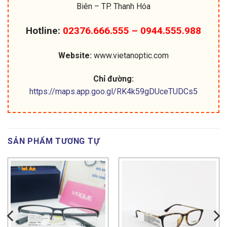
Biên – TP. Thanh Hóa
Hotline:
02376.666.555 – 0944.555.988
Website:
www.vietanoptic.com
Chỉ đường:
https://maps.app.goo.gl/RK4k59gDUceTUDCs5
SẢN PHẨM TƯƠNG TỰ