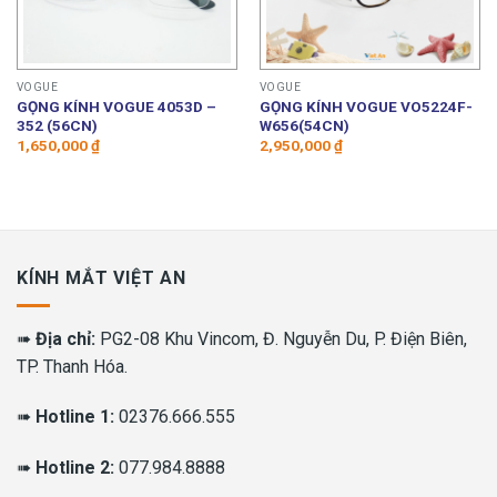
VOGUE
VOGUE
GỌNG KÍNH VOGUE 4053D –
GỌNG KÍNH VOGUE VO5224F-
352 (56CN)
W656(54CN)
1,650,000
₫
2,950,000
₫
KÍNH MẮT VIỆT AN
➠
Địa chỉ:
PG2-08 Khu Vincom, Đ. Nguyễn Du, P. Điện Biên,
TP. Thanh Hóa.
➠
Hotline 1:
02376.666.555
➠
Hotline 2:
077.984.8888