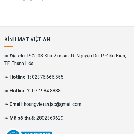
KÍNH MẮT VIỆT AN
➠
Địa chỉ:
PG2-08 Khu Vincom, Đ. Nguyễn Du, P. Điện Biên,
TP. Thanh Hóa.
➠
Hotline 1:
02376.666.555
➠
Hotline 2:
077.984.8888
➠
Email:
hoangvietan.jsc@gmail.com
➠
Mã số thuế:
2802363629