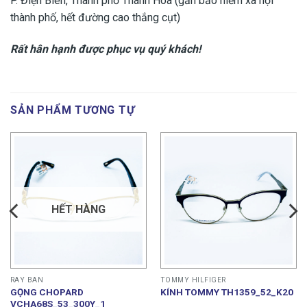
P. Điện Biên, Thành phố Thanh Hóa (gần bảo hiểm xã hội
thành phố, hết đường cao thắng cụt)
Rất hân hạnh được phục vụ quý khách!
SẢN PHẨM TƯƠNG TỰ
HẾT HÀNG
RAY BAN
TOMMY HILFIGER
GỌNG CHOPARD
KÍNH TOMMY TH1359_52_K20
VCHA68S_53_300Y_1