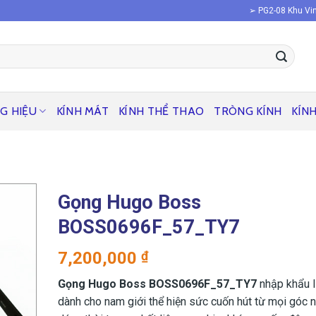
➢ PG2-08 Khu Vin
G HIỆU
KÍNH MÁT
KÍNH THỂ THAO
TRÒNG KÍNH
KÍN
Gọng Hugo Boss
BOSS0696F_57_TY7
7,200,000
₫
Gọng Hugo Boss BOSS0696F_57_TY7
nhập khẩu It
dành cho nam giới thể hiện sức cuốn hút từ mọi góc n