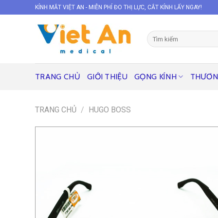
Skip
KÍNH MẮT VIỆT AN - MIỄN PHÍ ĐO THỊ LỰC, CẮT KÍNH LẤY NGAY!
to
content
Tìm
kiếm:
TRANG CHỦ
GIỚI THIỆU
GỌNG KÍNH
THƯƠN
TRANG CHỦ
/
HUGO BOSS