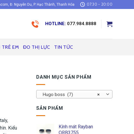
07:30 - 20:00
com, Đ. Nguyễn Du, P. Hạc Thành, Thanh Hóa
HOTLINE:
077.984.8888
H TRẺ EM
ĐO THỊ LỰC
TIN TỨC
DANH MỤC SẢN PHẨM
Hugo boss (7)
×
SẢN PHẨM
aly,
Kính mát Rayban
hìn. Kiểu
ORB3755