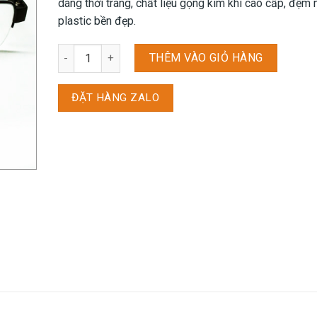
dáng thời trang, chất liệu gọng kim khí cao cấp, đệm
plastic bền đẹp.
Gọng Hugo Boss BOSS0696F_57_TY7 số lượng
THÊM VÀO GIỎ HÀNG
ĐẶT HÀNG ZALO