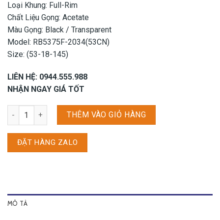
Loại Khung: Full-Rim
Chất Liệu Gọng: Acetate
Màu Gọng: Black / Transparent
Model: RB5375F-2034(53CN)
Size: (53-18-145)
LIÊN HỆ: 0944.555.988
NHẬN NGAY GIÁ TỐT
Gọng kính Rayban RB5375F - 2034 (53CN) số lượng
THÊM VÀO GIỎ HÀNG
ĐẶT HÀNG ZALO
MÔ TẢ