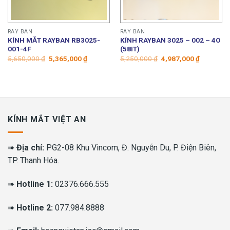
RAY BAN
RAY BAN
KÍNH MẮT RAYBAN RB3025-
KÍNH RAYBAN 3025 – 002 – 4O
001-4F
(58IT)
Giá
Giá
Giá
Giá
5,650,000
₫
5,365,000
₫
5,250,000
₫
4,987,000
₫
gốc
hiện
gốc
hiện
là:
tại
là:
tại
5,650,000 ₫.
là:
5,250,000 ₫.
là:
00 ₫.
5,365,000 ₫.
4,987,000
KÍNH MẮT VIỆT AN
➠
Địa chỉ:
PG2-08 Khu Vincom, Đ. Nguyễn Du, P. Điện Biên,
TP. Thanh Hóa.
➠
Hotline 1:
02376.666.555
➠
Hotline 2:
077.984.8888