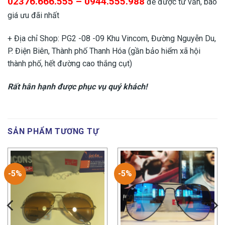
02376.666.555 – 0944.555.988
để được tư vấn, báo
giá ưu đãi nhất
+ Địa chỉ Shop: PG2 -08 -09 Khu Vincom, Đường Nguyễn Du,
P. Điện Biên, Thành phố Thanh Hóa (gần bảo hiểm xã hội
thành phố, hết đường cao thắng cụt)
Rất hân hạnh được phục vụ quý khách!
SẢN PHẨM TƯƠNG TỰ
-5%
-5%