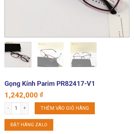
Gọng Kính Parim PR82417-V1
1,242,000
₫
Gọng Kính Parim PR82417-V1 số lượng
THÊM VÀO GIỎ HÀNG
ĐẶT HÀNG ZALO