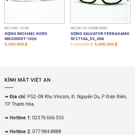
MICHAEL KORS
SALVATOR FERRAGAMO
GỌNG MICHAEL KORS
GỌNG SALVATOR FERRAGAMO
MK3005DT-1026
SF2710A_53_006
Giá
Giá
5,350,000
₫
5,200,000
₫
5,000,000
₫
gốc
hiện
là:
tại
5,200,000 ₫.
là:
5,000,000
KÍNH MẮT VIỆT AN
➠
Địa chỉ:
PG2-08 Khu Vincom, Đ. Nguyễn Du, P. Điện Biên,
TP. Thanh Hóa.
➠
Hotline 1:
02376.666.555
➠
Hotline 2:
077.984.8888