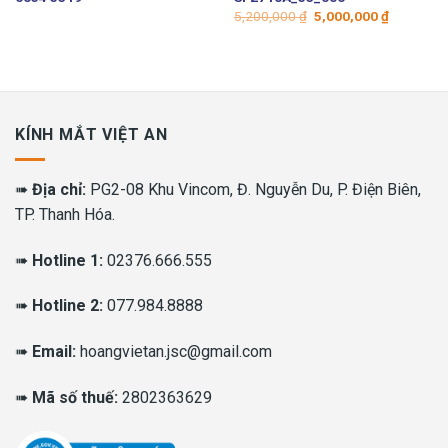
Giá
Giá
5,200,000
₫
5,000,000
₫
gốc
hiện
là:
tại
5,200,000 ₫.
là:
5,000,000
KÍNH MẮT VIỆT AN
➠
Địa chỉ:
PG2-08 Khu Vincom, Đ. Nguyễn Du, P. Điện Biên,
TP. Thanh Hóa.
➠
Hotline 1:
02376.666.555
➠
Hotline 2:
077.984.8888
➠
Email:
hoangvietan.jsc@gmail.com
➠
Mã số thuế:
2802363629