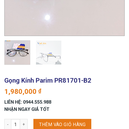
Gọng Kính Parim PR81701-B2
1,980,000
₫
LIÊN HỆ: 0944.555.988
NHẬN NGAY GIÁ TỐT
Gọng Kính Parim PR81701-B2 số lượng
THÊM VÀO GIỎ HÀNG