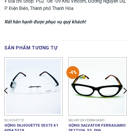
+ Địa chỉ Shop: PG2 -08 -09 Khu Vincom, Đường Nguyễn Du,
P. Điện Biên, Thành phố Thanh Hóa
Rất hân hạnh được phục vụ quý khách!
SẢN PHẨM TƯƠNG TỰ
-4%
SILHOUETTE
SALVATOR FERRAGAMO
GỌNG SILHOUETTE S5373 41
GỌNG SALVATOR FERRAGAMO
6054 5319
SF2710A_53_006