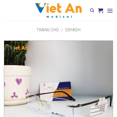
Skip
to
content
TRANG CHỦ
/
EXFASH