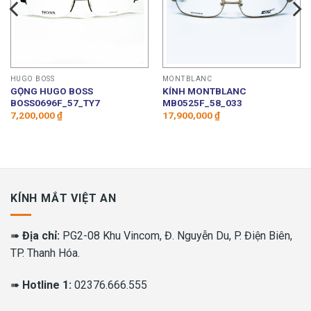
HUGO BOSS
MONTBLANC
GỌNG HUGO BOSS
KÍNH MONTBLANC
BOSS0696F_57_TY7
MB0525F_58_033
7,200,000
₫
17,900,000
₫
KÍNH MẮT VIỆT AN
➠
Địa chỉ:
PG2-08 Khu Vincom, Đ. Nguyễn Du, P. Điện Biên,
TP. Thanh Hóa.
➠
Hotline 1:
02376.666.555