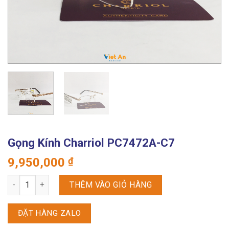
Gọng Kính Charriol PC7472A-C7
9,950,000
₫
Gọng kính Charriol PC7472A-C7 số lượng
THÊM VÀO GIỎ HÀNG
ĐẶT HÀNG ZALO