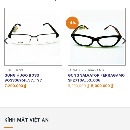
-4%
HUGO BOSS
SALVATOR FERRAGAMO
GỌNG HUGO BOSS
GỌNG SALVATOR FERRAGAMO
BOSS0696F_57_TY7
SF2710A_53_006
Giá
Giá
7,200,000
₫
5,200,000
₫
5,000,000
₫
gốc
hiện
là:
tại
5,200,000 ₫.
là:
00 ₫.
5,000,000
KÍNH MẮT VIỆT AN