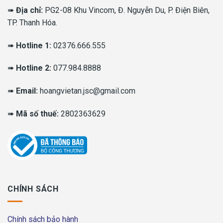
➠
Địa chỉ:
PG2-08 Khu Vincom, Đ. Nguyễn Du, P. Điện Biên,
TP. Thanh Hóa.
➠
Hotline 1:
02376.666.555
➠
Hotline 2:
077.984.8888
➠
Email:
hoangvietan.jsc@gmail.com
➠
Mã số thuế:
2802363629
CHÍNH SÁCH
Chính sách bảo hành