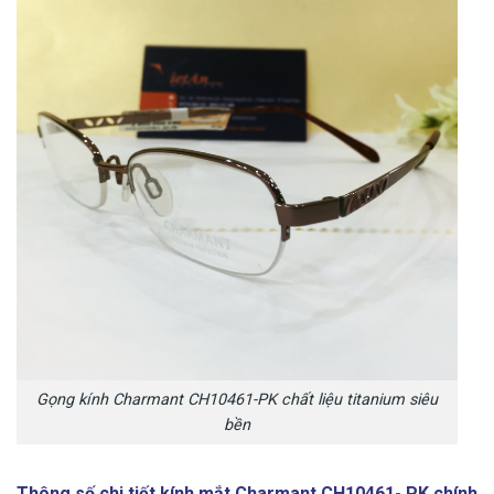
Gọng kính Charmant CH10461-PK chất liệu titanium siêu
bền
Thông số chi tiết kính mắt Charmant CH10461- PK chính