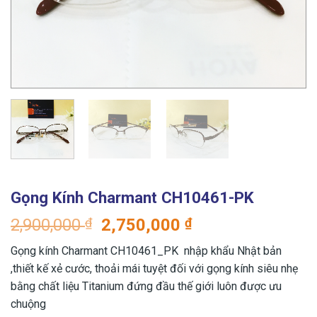
Gọng Kính Charmant CH10461-PK
Giá
Giá
2,900,000
₫
2,750,000
₫
gốc
hiện
Gọng kính Charmant CH10461_PK nhập khẩu Nhật bản
là:
tại
,thiết kế xẻ cước, thoải mái tuyệt đối với gọng kính siêu nhẹ
2,900,000 ₫.
là:
bằng chất liệu Titanium đứng đầu thế giới luôn được ưu
2,750,000 ₫.
chuộng