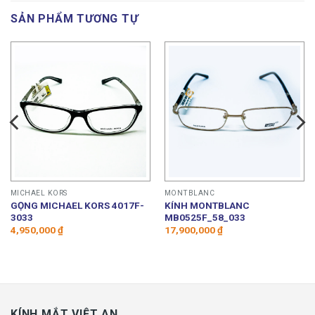
SẢN PHẨM TƯƠNG TỰ
MICHAEL KORS
MONTBLANC
GỌNG MICHAEL KORS 4017F-
KÍNH MONTBLANC
3033
MB0525F_58_033
4,950,000
₫
17,900,000
₫
KÍNH MẮT VIỆT AN