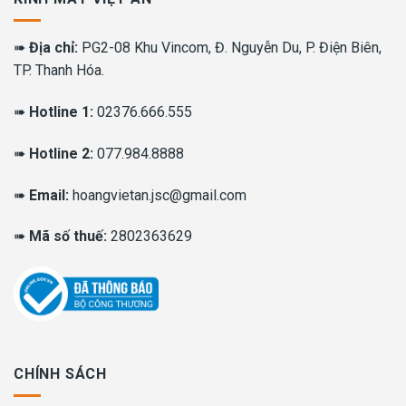
➠
Địa chỉ:
PG2-08 Khu Vincom, Đ. Nguyễn Du, P. Điện Biên,
TP. Thanh Hóa.
➠
Hotline 1:
02376.666.555
➠
Hotline 2:
077.984.8888
➠
Email:
hoangvietan.jsc@gmail.com
➠
Mã số thuế:
2802363629
CHÍNH SÁCH