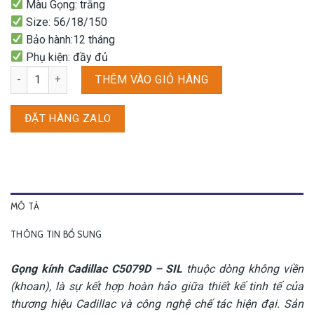
Màu Gọng: trắng
Size: 56/18/150
Bảo hành:12 tháng
Phụ kiện: đầy đủ
Gọng kính Cadillac C5079D - SIL số lượng
THÊM VÀO GIỎ HÀNG
ĐẶT HÀNG ZALO
MÔ TẢ
THÔNG TIN BỔ SUNG
Gọng kính Cadillac C5079D – SIL
thuộc dòng không viền
(khoan), là sự kết hợp hoàn hảo giữa thiết kế tinh tế của
thương hiệu Cadillac và công nghệ chế tác hiện đại. Sản