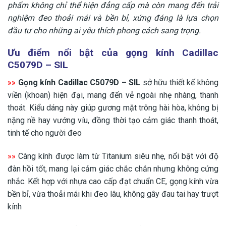
phẩm không chỉ thể hiện đẳng cấp mà còn mang đến trải
nghiệm đeo thoải mái và bền bỉ, xứng đáng là lựa chọn
đầu tư cho những ai yêu thích phong cách sang trọng.
Ưu điểm nổi bật của gọng kính Cadillac
C5079D – SIL
»»
Gọng kính Cadillac C5079D – SIL
sở hữu thiết kế không
viền (khoan) hiện đại, mang đến vẻ ngoài nhẹ nhàng, thanh
thoát. Kiểu dáng này giúp gương mặt trông hài hòa, không bị
nặng nề hay vướng víu, đồng thời tạo cảm giác thanh thoát,
tinh tế cho người đeo
»»
Càng kính được làm từ Titanium siêu nhẹ, nổi bật với độ
đàn hồi tốt, mang lại cảm giác chắc chắn nhưng không cứng
nhắc. Kết hợp với nhựa cao cấp đạt chuẩn CE, gọng kính vừa
bền bỉ, vừa thoải mái khi đeo lâu, không gây đau tai hay trượt
kính