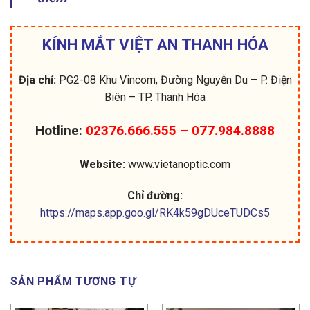
KÍNH MẮT VIỆT AN THANH HÓA
Địa chỉ:
PG2-08 Khu Vincom, Đường Nguyễn Du – P. Điện
Biên – TP. Thanh Hóa
Hotline:
02376.666.555 – 077.984.8888
Website:
www.vietanoptic.com
Chỉ đường:
https://maps.app.goo.gl/RK4k59gDUceTUDCs5
SẢN PHẨM TƯƠNG TỰ