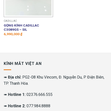
CADILLAC
GỌNG KÍNH CADILLAC
C3089GS – SIL
6,990,000
₫
KÍNH MẮT VIỆT AN
➠
Địa chỉ:
PG2-08 Khu Vincom, Đ. Nguyễn Du, P. Điện Biên,
TP. Thanh Hóa.
➠
Hotline 1:
02376.666.555
➠
Hotline 2:
077.984.8888