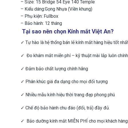
– Size: 15 Bridge 54 Eye 140 Temple
– Kiểu dáng:Gọng Nhựa (Viền khung)
– Phụ kiện: Fullbox
– Bảo hành: 12 tháng
Tại sao nên chọn Kính mắt Việt An?
✓ Tự hào là hệ thống bán lẻ kính mắt hàng hiệu tốt nhấ
✓ Đo khám mắt miễn phí – kỹ thuật mài lắp luôn chính
✓ Đảm bảo chất lượng chính hãng
✓ Phân khúc giá đa dạng cho mọi đối tượng
✓ Nhiều mẫu kính hiệu thời trang đẹp phong phú
✓ Chế độ bảo hành chu đáo (đổi, trả) đầy đủ.
✓ Bảo dưỡng kính mắt MIỄN PHÍ cho mọi khách hàn