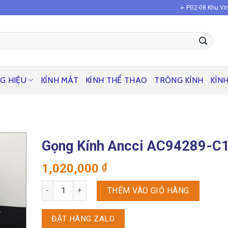
➢ PG2-08 Khu Vin
G HIỆU
KÍNH MÁT
KÍNH THỂ THAO
TRÒNG KÍNH
KÍN
Gọng Kính Ancci AC94289-C
1,020,000
₫
Gọng kính Ancci AC94289-C1 số lượng
THÊM VÀO GIỎ HÀNG
ĐẶT HÀNG ZALO