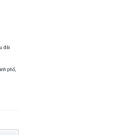
u đãi
ành phố,