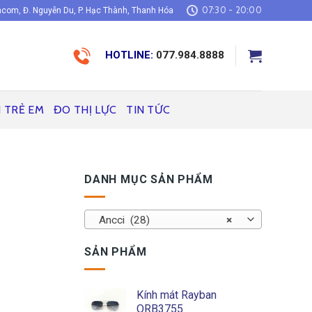
07:30 - 20:00
com, Đ. Nguyễn Du, P. Hạc Thành, Thanh Hóa
HOTLINE:
077.984.8888
H TRẺ EM
ĐO THỊ LỰC
TIN TỨC
DANH MỤC SẢN PHẨM
1
Ancci (28)
×
SẢN PHẨM
Kính mát Rayban
ORB3755