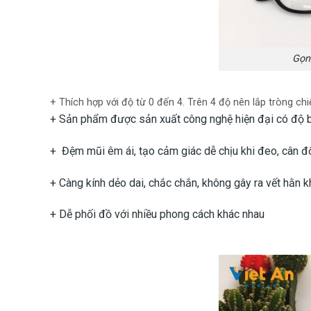
Gọn
+ Thích hợp với độ từ 0 đến 4. Trên 4 độ nên lắp tròng ch
+ Sản phẩm được sản xuất công nghệ hiện đại có độ bề
+ Đệm mũi êm ái, tạo cảm giác dễ chịu khi đeo, cân đố
+ Càng kính dẻo dai, chắc chắn, không gây ra vết hằn kh
+ Dễ phối đồ với nhiều phong cách khác nhau