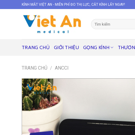
Skip
KÍNH MẮT VIỆT AN - MIỄN PHÍ ĐO THỊ LỰC, CẮT KÍNH LẤY NGAY!
to
content
Tìm
kiếm:
TRANG CHỦ
GIỚI THIỆU
GỌNG KÍNH
THƯƠN
TRANG CHỦ
/
ANCCI