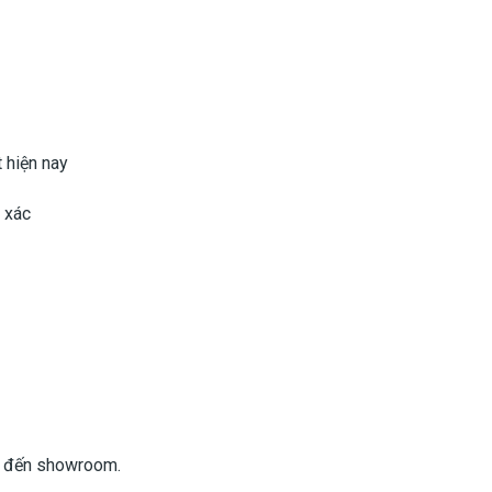
t hiện nay
 xác
g đến showroom.