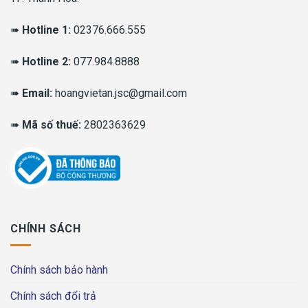
➠
Hotline 1:
02376.666.555
➠
Hotline 2:
077.984.8888
➠
Email:
hoangvietan.jsc@gmail.com
➠
Mã số thuế:
2802363629
CHÍNH SÁCH
Chính sách bảo hành
Chính sách đổi trả