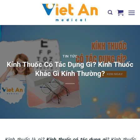
Skip
to
content
TIN TỨC
Kính Thuốc Có Tác Dụng Gì? Kính Thuốc
Khác Gì Kính Thường?
Kính thuốc là gì?
Kính thuốc có tác dụng gì
? Kính thuốc