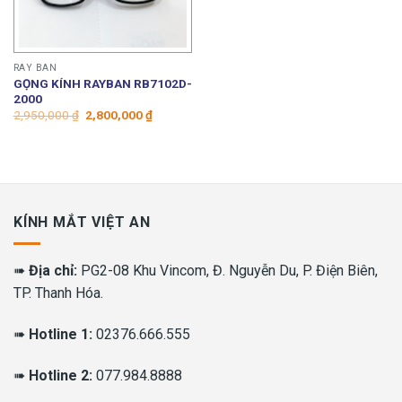
RAY BAN
GỌNG KÍNH RAYBAN RB7102D-
2000
Giá
Giá
2,950,000
₫
2,800,000
₫
gốc
hiện
là:
tại
2,950,000 ₫.
là:
2,800,000 ₫.
KÍNH MẮT VIỆT AN
➠
Địa chỉ:
PG2-08 Khu Vincom, Đ. Nguyễn Du, P. Điện Biên,
TP. Thanh Hóa.
➠
Hotline 1:
02376.666.555
➠
Hotline 2:
077.984.8888