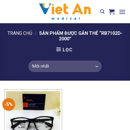
Skip
to
content
TRANG CHỦ
/
SẢN PHẨM ĐƯỢC GẮN THẺ “RB7102D-
2000”
LỌC
-5%