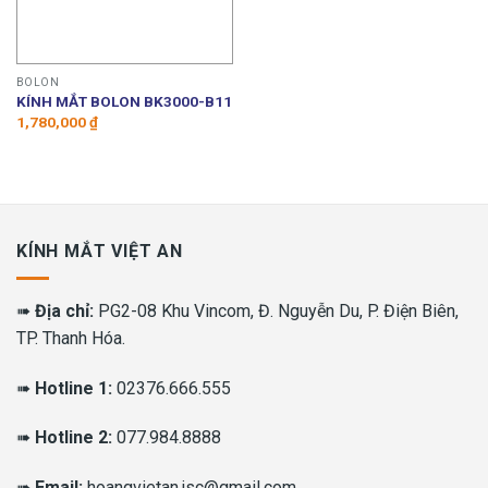
BOLON
KÍNH MẮT BOLON BK3000-B11
1,780,000
₫
KÍNH MẮT VIỆT AN
➠
Địa chỉ:
PG2-08 Khu Vincom, Đ. Nguyễn Du, P. Điện Biên,
TP. Thanh Hóa.
➠
Hotline 1:
02376.666.555
➠
Hotline 2:
077.984.8888
➠
Email:
hoangvietan.jsc@gmail.com