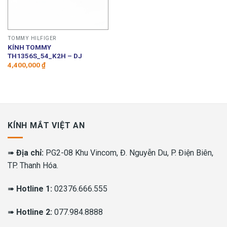
TOMMY HILFIGER
KÍNH TOMMY
TH1356S_54_K2H – DJ
4,400,000
₫
KÍNH MẮT VIỆT AN
➠
Địa chỉ:
PG2-08 Khu Vincom, Đ. Nguyễn Du, P. Điện Biên,
TP. Thanh Hóa.
➠
Hotline 1:
02376.666.555
➠
Hotline 2:
077.984.8888