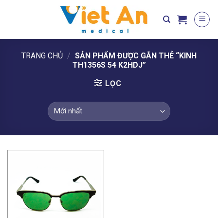
Skip
to
content
TRANG CHỦ
/
SẢN PHẨM ĐƯỢC GẮN THẺ “KINH
TH1356S 54 K2HDJ”
LỌC