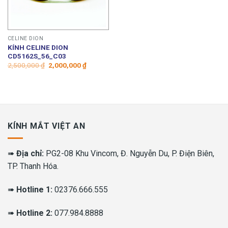
CELINE DION
KÍNH CELINE DION
CD5162S_56_C03
Giá
Giá
2,500,000
₫
2,000,000
₫
gốc
hiện
là:
tại
2,500,000 ₫.
là:
2,000,000 ₫.
KÍNH MẮT VIỆT AN
➠
Địa chỉ:
PG2-08 Khu Vincom, Đ. Nguyễn Du, P. Điện Biên,
TP. Thanh Hóa.
➠
Hotline 1:
02376.666.555
➠
Hotline 2:
077.984.8888