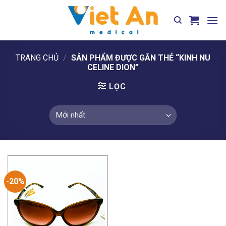
Skip
to
content
TRANG CHỦ
/
SẢN PHẨM ĐƯỢC GẮN THẺ “KINH NU
CELINE DION”
LỌC
-20%