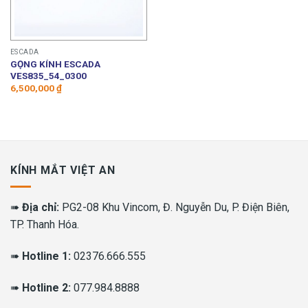
ESCADA
GỌNG KÍNH ESCADA
VES835_54_0300
6,500,000
₫
KÍNH MẮT VIỆT AN
➠
Địa chỉ:
PG2-08 Khu Vincom, Đ. Nguyễn Du, P. Điện Biên,
TP. Thanh Hóa.
➠
Hotline 1:
02376.666.555
➠
Hotline 2:
077.984.8888