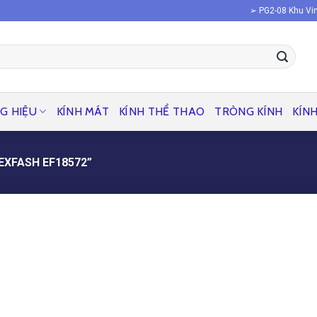
➢ PG2-08 Khu Vin
G HIỆU
KÍNH MÁT
KÍNH THỂ THAO
TRÒNG KÍNH
KÍN
XFASH EF18572”