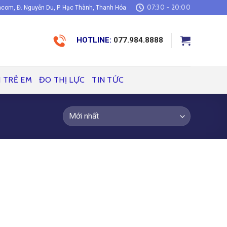
07:30 - 20:00
com, Đ. Nguyễn Du, P. Hạc Thành, Thanh Hóa
HOTLINE:
077.984.8888
H TRẺ EM
ĐO THỊ LỰC
TIN TỨC