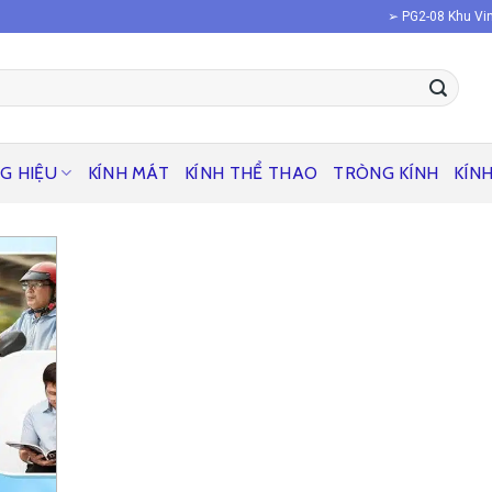
➢ PG2-08 Khu Vin
G HIỆU
KÍNH MÁT
KÍNH THỂ THAO
TRÒNG KÍNH
KÍN