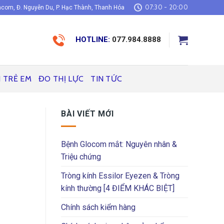
07:30 - 20:00
com, Đ. Nguyễn Du, P. Hạc Thành, Thanh Hóa
HOTLINE:
077.984.8888
H TRẺ EM
ĐO THỊ LỰC
TIN TỨC
BÀI VIẾT MỚI
Bệnh Glocom mắt: Nguyên nhân &
Triệu chứng
Tròng kính Essilor Eyezen & Tròng
kính thường [4 ĐIỂM KHÁC BIỆT]
Chính sách kiểm hàng