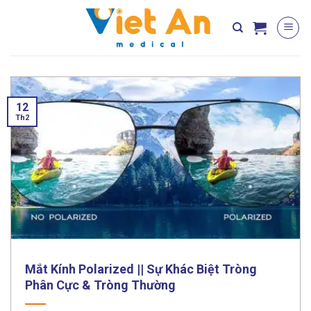
Skip
to
content
12
Th2
Mắt Kính Polarized || Sự Khác Biệt Tròng
Phân Cực & Tròng Thường