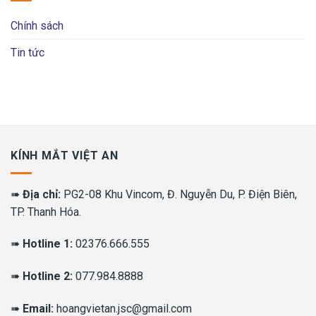
Chính sách
Tin tức
KÍNH MẮT VIỆT AN
➠
Địa chỉ:
PG2-08 Khu Vincom, Đ. Nguyễn Du, P. Điện Biên,
TP. Thanh Hóa.
➠
Hotline 1:
02376.666.555
➠
Hotline 2:
077.984.8888
➠
Email:
hoangvietan.jsc@gmail.com