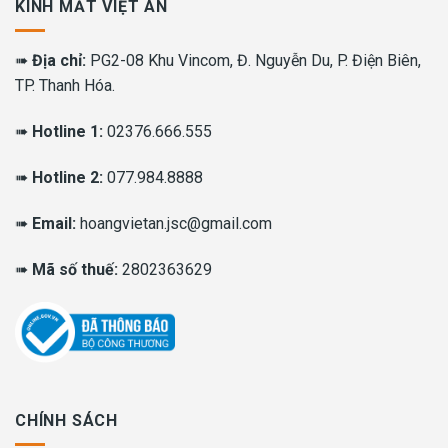
KÍNH MẮT VIỆT AN
➠
Địa chỉ:
PG2-08 Khu Vincom, Đ. Nguyễn Du, P. Điện Biên,
TP. Thanh Hóa.
➠
Hotline 1:
02376.666.555
➠
Hotline 2:
077.984.8888
➠
Email:
hoangvietan.jsc@gmail.com
➠
Mã số thuế:
2802363629
CHÍNH SÁCH