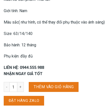
Giới tính: Nam
Màu sắc( như hình, có thể thay đổi phụ thuộc vào ánh sáng)
Size: 63/14/140
Bảo hành: 12 tháng
Phụ kiện: đầy đủ
LIÊN HỆ: 0944.555.988
NHẬN NGAY GIÁ TỐT
Kính mát Vilandio SS5067 - C4 số lượng
THÊM VÀO GIỎ HÀNG
ĐẶT HÀNG ZALO