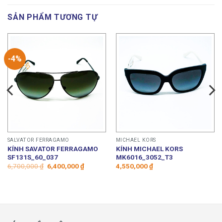
SẢN PHẨM TƯƠNG TỰ
-4%
SALVATOR FERRAGAMO
MICHAEL KORS
KÍNH SAVATOR FERRAGAMO
KÍNH MICHAEL KORS
SF131S_60_037
MK6016_3052_T3
Giá
Giá
6,700,000
₫
6,400,000
₫
4,550,000
₫
gốc
hiện
là:
tại
6,700,000 ₫.
là:
6,400,000 ₫.