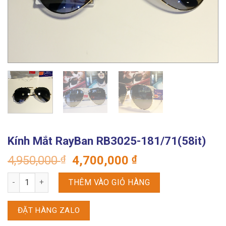
Kính Mắt RayBan RB3025-181/71(58it)
Giá
Giá
4,950,000
₫
4,700,000
₫
gốc
hiện
Kính Mắt RayBan RB3025-181/71(58it) số lượng
là:
tại
THÊM VÀO GIỎ HÀNG
4,950,000 ₫.
là:
4,700,000 ₫.
ĐẶT HÀNG ZALO