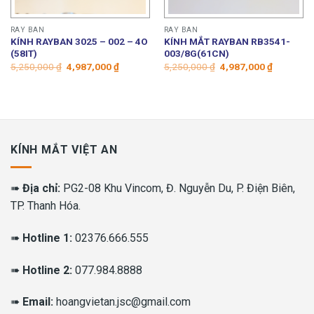
RAY BAN
RAY BAN
KÍNH RAYBAN 3025 – 002 – 4O
KÍNH MẮT RAYBAN RB3541-
(58IT)
003/8G(61CN)
Giá
Giá
Giá
Giá
5,250,000
₫
4,987,000
₫
5,250,000
₫
4,987,000
₫
gốc
hiện
gốc
hiện
là:
tại
là:
tại
5,250,000 ₫.
là:
5,250,000 ₫.
là:
4,987,000 ₫.
4,987,000
KÍNH MẮT VIỆT AN
➠
Địa chỉ:
PG2-08 Khu Vincom, Đ. Nguyễn Du, P. Điện Biên,
TP. Thanh Hóa.
➠
Hotline 1:
02376.666.555
➠
Hotline 2:
077.984.8888
➠
Email:
hoangvietan.jsc@gmail.com