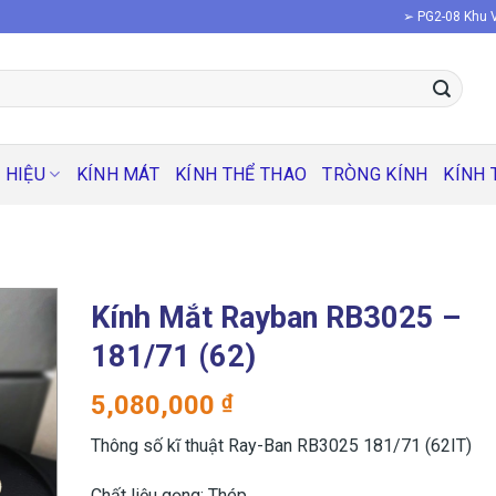
➢ PG2-08 Khu V
 HIỆU
KÍNH MÁT
KÍNH THỂ THAO
TRÒNG KÍNH
KÍNH 
Kính Mắt Rayban RB3025 –
181/71 (62)
5,080,000
₫
Thông số kĩ thuật Ray-Ban RB3025 181/71 (62IT)
Chất liệu gọng: Thép