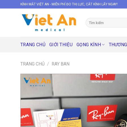
Skip
KÍNH MẮT VIỆT AN - MIỄN PHÍ ĐO THỊ LỰC, CẮT KÍNH LẤY NGAY!
to
content
Tìm
kiếm:
TRANG CHỦ
GIỚI THIỆU
GỌNG KÍNH
THƯƠNG
TRANG CHỦ
/
RAY BAN