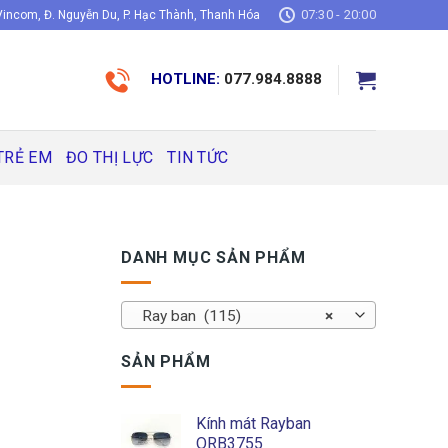
07:30 - 20:00
incom, Đ. Nguyễn Du, P. Hạc Thành, Thanh Hóa
HOTLINE:
077.984.8888
TRẺ EM
ĐO THỊ LỰC
TIN TỨC
DANH MỤC SẢN PHẨM
Ray ban (115)
×
SẢN PHẨM
Kính mát Rayban
ORB3755