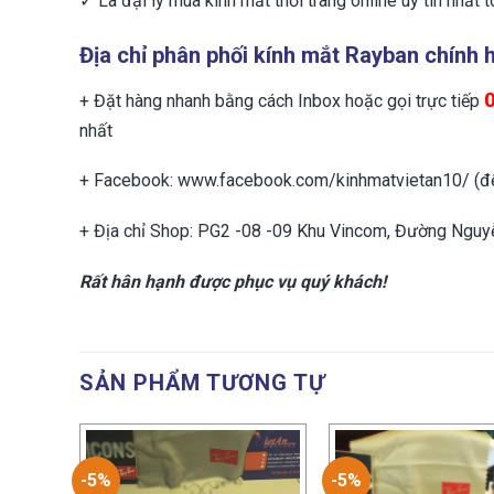
✓ Là đại lý mua kính mắt thời trang online uy tín nhất 
Địa chỉ phân phối
kính mắt Rayban chính 
+ Đặt hàng nhanh bằng cách Inbox hoặc gọi trực tiếp
nhất
+ Facebook: www.facebook.com/kinhmatvietan10/ (để
+ Địa chỉ Shop: PG2 -08 -09 Khu Vincom, Đường Nguyễ
Rất hân hạnh được phục vụ quý khách!
SẢN PHẨM TƯƠNG TỰ
-5%
-5%