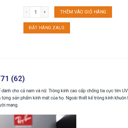
Kính mắt Rayban RB3025 - 181/71 (62) số lượng
THÊM VÀO GIỎ HÀNG
ĐẶT HÀNG ZALO
71 (62)
dành cho cả nam và nữ. Tròng kính cao cấp chống tia cực tím U
 từng sản phẩm kính mát của họ. Ngoài thiết kế tròng kính khuôn 
gười mang.