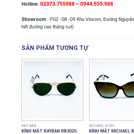
02373.755988 – 0944.555.988
Hotline:
Showroom :
PG2 -08 -09 Khu Vincom, Đường Nguyễn Du
hết đường cao thắng cụt)
SẢN PHẨM TƯƠNG TỰ
RAY BAN
MICHAEL KORS
3025-
KÍNH MẮT RAYBAN RB3025-
KÍNH MẮT MICHAEL 