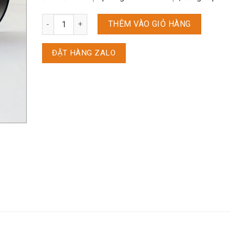
Kính Mắt Police S8745_62_627 số lượng
THÊM VÀO GIỎ HÀNG
ĐẶT HÀNG ZALO