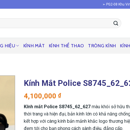
➢ PG2-08 Khu Vin
G HIỆU
KÍNH MÁT
KÍNH THỂ THAO
TRÒNG KÍNH
KÍN
Kính Mắt Police S8745_62_6
4,100,000
₫
Kính mắt Police S8745_62_627
màu khói sở hữu thi
thời trang và hiện đại, bản kính lớn có khả năng chống
kết hợp với càng kính bản mảnh khắc logo thương hiệu
đem tới cho bạn phong cách sành điệu, đẳng cấp.