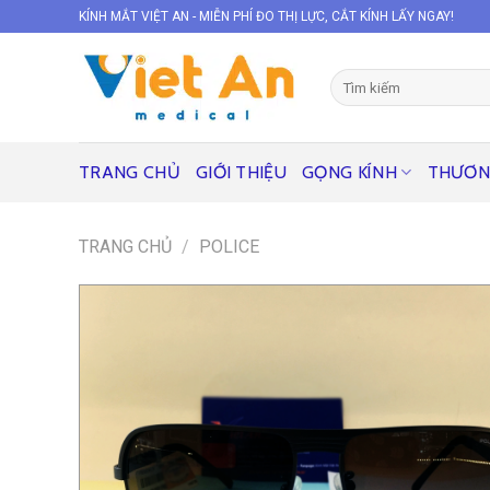
Skip
KÍNH MẮT VIỆT AN - MIỄN PHÍ ĐO THỊ LỰC, CẮT KÍNH LẤY NGAY!
to
content
Tìm
kiếm:
TRANG CHỦ
GIỚI THIỆU
GỌNG KÍNH
THƯƠN
TRANG CHỦ
/
POLICE