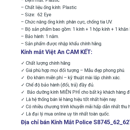
– Đệm mắt: Plastic
– Chất liệu ống kính: Plastic
– Size: 62 Eye
– Chức năng ống kính: phân cực, chống tia UV.
– Bộ sản phẩm bao gồm: 1 kính + 1 hộp kính + 1 khăn la
– Bảo hành: 1 năm.
– Sản phẩm được nhập khẩu chính hãng.
Kính mắt Việt An CAM KẾT:
✓ Chất lượng chính hãng
✓ Giá phù hợp mọi đối tượng – Mẫu đẹp phong phú.
✓ Đo khám miễn phí – kỹ thuật mài lắp chính xác.
✓ Chế độ bảo hành (đổi, trả) đầy đủ.
✓ Bảo dưỡng kính MIỄN PHÍ cho bất kỳ khách hàng 
✓ Là hệ thống bán lẻ hàng hiệu tốt nhất hiện nay.
✓ Có nhiều chương trình khuyến mãi hấp dẫn nhất thu h
✓ Là đại lý mua online uy tín nhất toàn quốc.
Địa chỉ bán Kính Mắt Police S8745_62_62