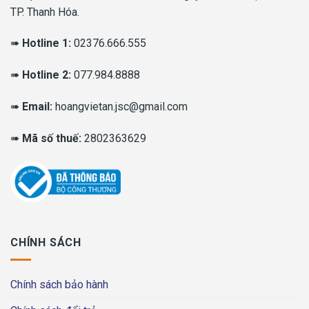
TP. Thanh Hóa.
➠
Hotline 1:
02376.666.555
➠
Hotline 2:
077.984.8888
➠
Email:
hoangvietan.jsc@gmail.com
➠
Mã số thuế:
2802363629
CHÍNH SÁCH
Chính sách bảo hành