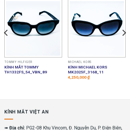
TOMMY HILFIGER
MICHAEL KORS
KÍNH MẮT TOMMY
KÍNH MICHAEL KORS
TH1332FS_54_VBN_89
MK2025F_3168_11
4,250,000
₫
KÍNH MẮT VIỆT AN
➠
Địa chỉ:
PG2-08 Khu Vincom, Đ. Nguyễn Du, P. Điện Biên,